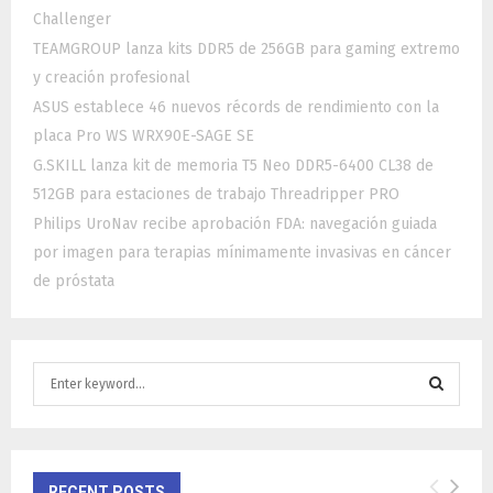
Challenger
TEAMGROUP lanza kits DDR5 de 256GB para gaming extremo
y creación profesional
ASUS establece 46 nuevos récords de rendimiento con la
placa Pro WS WRX90E-SAGE SE
G.SKILL lanza kit de memoria T5 Neo DDR5-6400 CL38 de
512GB para estaciones de trabajo Threadripper PRO
Philips UroNav recibe aprobación FDA: navegación guiada
por imagen para terapias mínimamente invasivas en cáncer
de próstata
S
e
a
S
r
c
E
h
RECENT POSTS