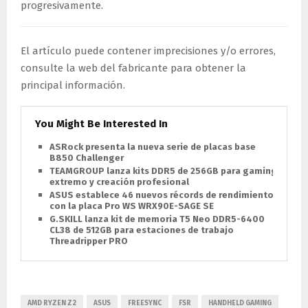
progresivamente.
El artículo puede contener imprecisiones y/o errores,
consulte la web del fabricante para obtener la
principal información.
You Might Be Interested In
ASRock presenta la nueva serie de placas base
B850 Challenger
TEAMGROUP lanza kits DDR5 de 256GB para gaming
extremo y creación profesional
ASUS establece 46 nuevos récords de rendimiento
con la placa Pro WS WRX90E-SAGE SE
G.SKILL lanza kit de memoria T5 Neo DDR5-6400
CL38 de 512GB para estaciones de trabajo
Threadripper PRO
AMD RYZEN Z2
ASUS
FREESYNC
FSR
HANDHELD GAMING