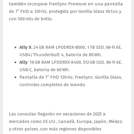
también incorpora FreeSync Premium en una pantalla
de 7″ FHD a 120 Hz, protegida por Gorilla Glass Victus y
con 500 nits de brillo.
Especificaciones destacadas
Ally X
: 24 GB RAM LPDDR5X‑8000, 1 TB SSD, Wi‑Fi 6E,
USB4/Thunderbolt 4, batería de 80 Wh.
Ally
: 16 GB RAM LPDDR5X‑6400, 512 GB SSD, Wi‑Fi 6E,
USB‑C, batería de 60 Wh.
Pantalla de 7″ FHD 120 Hz, FreeSync, Gorilla Glass,
controles completos de mando.
Lanzamiento global en 2025
Las consolas llegarán en vacaciones de 2025 a
mercados como EE.UU., Canadá, Europa, Japón, México
y otros países, con más regiones disponibles