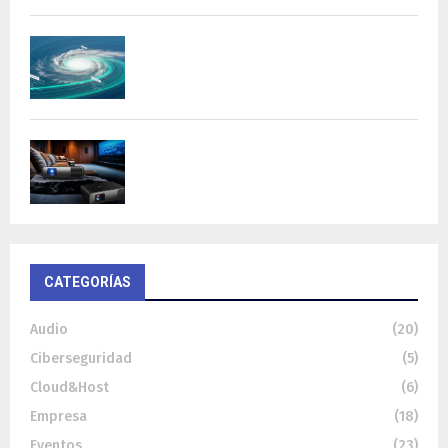
DeepMind lanza Weather Lab con IA para
predecir ciclones
BenQ W4100i: proyector 4K HDR con AI
Cinema y...
CATEGORÍAS
Audio
(20)
Ciberseguridad
(5)
Cloud&Host
(6)
Empresa
(18)
Eventos
(23)