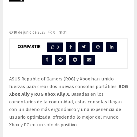
ASUS presenta los nuevos ROG Xbox
Ally y Ally X: la evolución definitiva del
handheld gaming
10 de junio de 2025
0
31
COMPARTIR
0
ASUS Republic of Gamers (ROG) y Xbox han unido
fuerzas para crear dos nuevas consolas portátiles:
ROG
Xbox Ally
y
ROG Xbox Ally X
. Basadas en los
comentarios de la comunidad, estas consolas llegan
con un diseño más ergonómico y una experiencia de
usuario optimizada, ofreciendo lo mejor del mundo
Xbox y PC en un solo dispositivo.