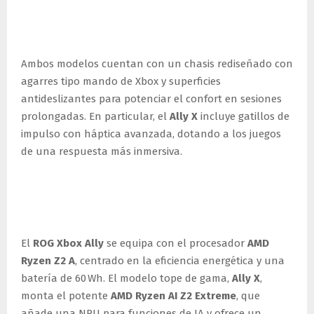
Más comodidad para largas
sesiones
Ambos modelos cuentan con un chasis rediseñado con
agarres tipo mando de Xbox y superficies
antideslizantes para potenciar el confort en sesiones
prolongadas. En particular, el
Ally X
incluye gatillos de
impulso con háptica avanzada, dotando a los juegos
de una respuesta más inmersiva.
Rendimiento extremo con
AMD Ryzen
El
ROG Xbox Ally
se equipa con el procesador
AMD
Ryzen Z2 A
, centrado en la eficiencia energética y una
batería de 60 Wh. El modelo tope de gama,
Ally X
,
monta el potente
AMD Ryzen AI Z2 Extreme
, que
añade una NPU para funciones de IA y ofrece un