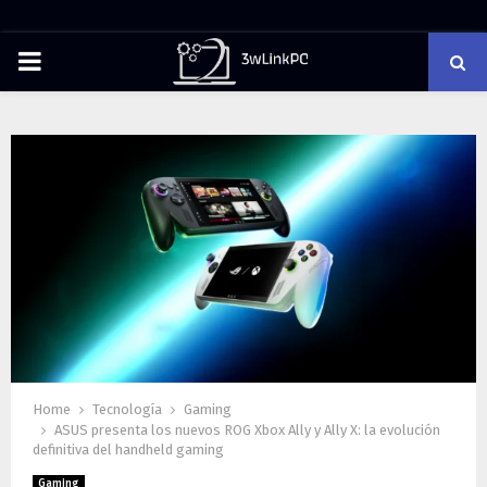
PRIMARY
MENU
Home
Tecnología
Gaming
ASUS presenta los nuevos ROG Xbox Ally y Ally X: la evolución
definitiva del handheld gaming
Gaming