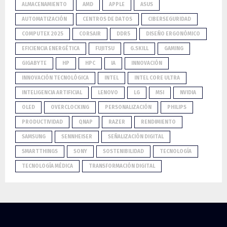
ALMACENAMIENTO
AMD
APPLE
ASUS
AUTOMATIZACIÓN
CENTROS DE DATOS
CIBERSEGURIDAD
COMPUTEX 2025
CORSAIR
DDR5
DISEÑO ERGONÓMICO
EFICIENCIA ENERGÉTICA
FUJITSU
G.SKILL
GAMING
GIGABYTE
HP
HPC
IA
INNOVACIÓN
INNOVACIÓN TECNOLÓGICA
INTEL
INTEL CORE ULTRA
INTELIGENCIA ARTIFICIAL
LENOVO
LG
MSI
NVIDIA
OLED
OVERCLOCKING
PERSONALIZACIÓN
PHILIPS
PRODUCTIVIDAD
QNAP
RAZER
RENDIMIENTO
SAMSUNG
SENNHEISER
SEÑALIZACIÓN DIGITAL
SMARTTHINGS
SONY
SOSTENIBILIDAD
TECNOLOGÍA
TECNOLOGÍA MÉDICA
TRANSFORMACIÓN DIGITAL