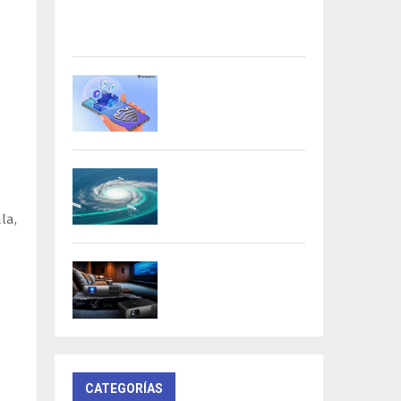
Acer presenta las nuevas tarjetas
gráficas Nitro: potencia y
versatilidad para entusiastas...
Samsung refuerza la
privacidad en Galaxy AI
con procesamiento...
DeepMind lanza
Weather Lab con IA
para predecir ciclones
la,
BenQ W4100i:
proyector 4K HDR con
AI Cinema y...
CATEGORÍAS