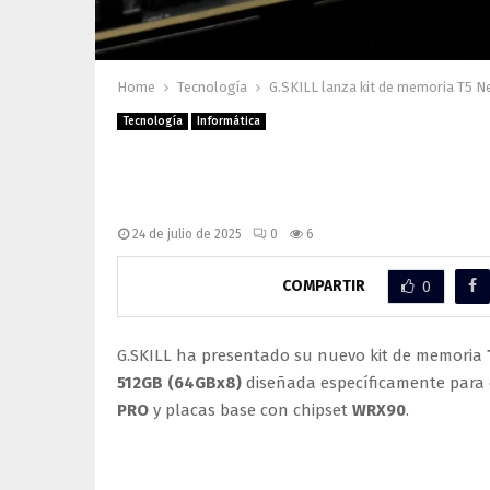
Home
Tecnología
G.SKILL lanza kit de memoria T5 
Tecnología
Informática
G.SKILL lanza kit de me
512GB para estaciones d
24 de julio de 2025
0
6
COMPARTIR
0
G.SKILL ha presentado su nuevo kit de memoria
512GB (64GBx8)
diseñada específicamente para 
PRO
y placas base con chipset
WRX90
.
Características técnicas 