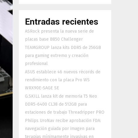
Entradas recientes
ASRock presenta la nueva serie de
placas base B850 Challenger
TEAMGROUP lanza kits DDR5 de 256GB
para gaming extremo y creación
profesional
ASUS establece 46 nuevos récords de
rendimiento con la placa Pro WS
WRX90E-SAGE SE
G.SKILL lanza kit de memoria T5 Neo
DDR5-6400 CL38 de 512GB para
estaciones de trabajo Threadripper PRO
Philips UroNav recibe aprobación FDA:
navegación guiada por imagen para
terapias mínimamente invasivas en