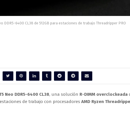
Neo DDR5-6400 CL38 de 512GB para estaciones de trabajo Threadripper PRO
moria T5 Neo DDR5-6400 CL38 de
e trabajo Threadripper PRO
T5 Neo DDR5-6400 CL38
, una solución
R-DIMM overclockeada
estaciones de trabajo con procesadores
AMD Ryzen Threadrippe
destacadas