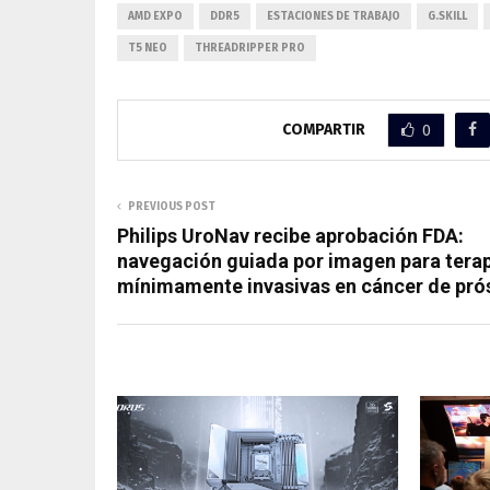
AMD EXPO
DDR5
ESTACIONES DE TRABAJO
G.SKILL
T5 NEO
THREADRIPPER PRO
COMPARTIR
0
PREVIOUS POST
Philips UroNav recibe aprobación FDA:
navegación guiada por imagen para tera
mínimamente invasivas en cáncer de pró
RELATED POSTS