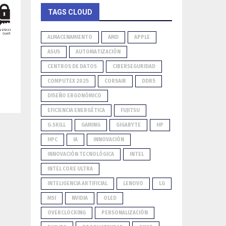
TAGS CLOUD
ALMACENAMIENTO
AMD
APPLE
ASUS
AUTOMATIZACIÓN
CENTROS DE DATOS
CIBERSEGURIDAD
COMPUTEX 2025
CORSAIR
DDR5
DISEÑO ERGONÓMICO
EFICIENCIA ENERGÉTICA
FUJITSU
G.SKILL
GAMING
GIGABYTE
HP
HPC
IA
INNOVACIÓN
INNOVACIÓN TECNOLÓGICA
INTEL
INTEL CORE ULTRA
INTELIGENCIA ARTIFICIAL
LENOVO
LG
MSI
NVIDIA
OLED
OVERCLOCKING
PERSONALIZACIÓN