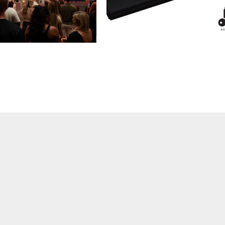
 une a gamers globales
Kingston lanza IronKey D500S:
 nuevos monitores
unidad USB cifrada con
y
certificación FIPS 140-3 nivel 3