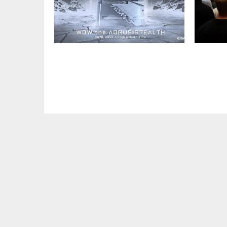
GIGABYTE presenta las placas
Samsung
base X870 y B850 AORUS
con sus
STEALTH ICE: una nueva era en la
Odysse
construcción de PCs