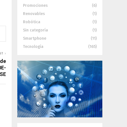
Promociones
(6)
Renovables
(1)
Robótica
(1)
Sin categoría
(1)
Smartphone
(11)
Tecnología
(165)
ST
 de
0E-
 SE