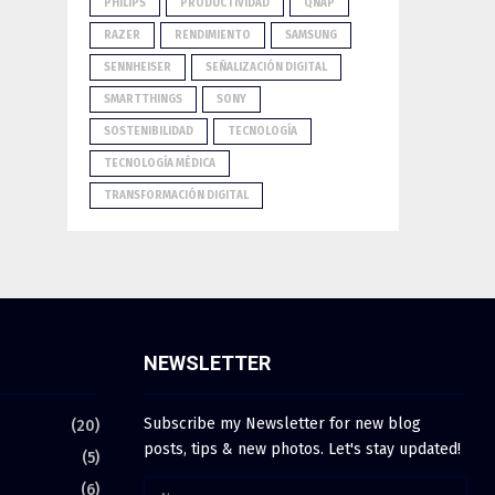
PHILIPS
PRODUCTIVIDAD
QNAP
RAZER
RENDIMIENTO
SAMSUNG
SENNHEISER
SEÑALIZACIÓN DIGITAL
SMARTTHINGS
SONY
SOSTENIBILIDAD
TECNOLOGÍA
TECNOLOGÍA MÉDICA
TRANSFORMACIÓN DIGITAL
NEWSLETTER
Subscribe my Newsletter for new blog
(20)
posts, tips & new photos. Let's stay updated!
(5)
(6)