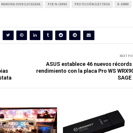
MEMORIA OVERCLOCKEADA
PCB 16 CAPAS
PROTECCIÓN ELÉCTRICA
R-DIMM
NEXT PO
ASUS establece 46 nuevos récords
pias
rendimiento con la placa Pro WS WRX9
stata
SAGE