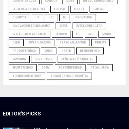
COMPUTEX 2025
CORSAIR
DDR5
DISEÑO ERGONÓMICO
EFICIENCIA ENERGÉTICA
FUJITSU
G.SKILL
GAMING
GIGABYTE
HP
HPC
IA
INNOVACIÓN
INNOVACIÓN TECNOLÓGICA
INTEL
INTEL CORE ULTRA
INTELIGENCIA ARTIFICIAL
LENOVO
LG
MSI
NVIDIA
OLED
OVERCLOCKING
PERSONALIZACIÓN
PHILIPS
PRODUCTIVIDAD
QNAP
RAZER
RENDIMIENTO
SAMSUNG
SENNHEISER
SEÑALIZACIÓN DIGITAL
SMARTTHINGS
SONY
SOSTENIBILIDAD
TECNOLOGÍA
TECNOLOGÍA MÉDICA
TRANSFORMACIÓN DIGITAL
EDITOR'S PICKS