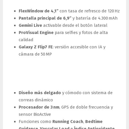
FlexWindow de 4,1”
con tasa de refresco de 120 Hz
Pantalla principal de 6,9”
y batería de 4.300 mAh
Gemini Live
activable desde el botón lateral
ProVisual Engine
para selfies y fotos de alta
calidad
Galaxy Z Flip7 FE
: versión accesible con IA y
cámara de 50 MP
Galaxy Watch8: salud
personalizada con IA
Diseño más delgado
y cómodo con sistema de
correas dinámico
Procesador de 3 nm
, GPS de doble frecuencia y
sensor BioActive
Funciones como
Running Coach
,
Bedtime
Guidance
,
Vascular Load
e
Índice Antioxidante