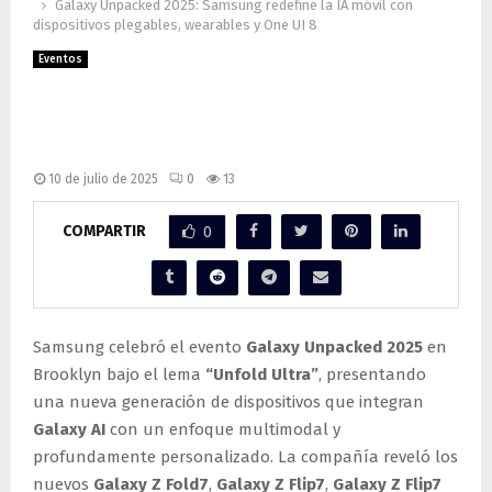
Galaxy Unpacked 2025: Samsung redefine la IA móvil con
dispositivos plegables, wearables y One UI 8
Eventos
Galaxy Unpacked 2025: Samsung
redefine la IA móvil con dispositivos
plegables, wearables y One UI 8
10 de julio de 2025
0
13
COMPARTIR
0
Samsung celebró el evento
Galaxy Unpacked 2025
en
Brooklyn bajo el lema
“Unfold Ultra”
, presentando
una nueva generación de dispositivos que integran
Galaxy AI
con un enfoque multimodal y
profundamente personalizado. La compañía reveló los
nuevos
Galaxy Z Fold7
,
Galaxy Z Flip7
,
Galaxy Z Flip7