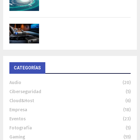
BenQ W4100i: proyector 4K HDR con AI
Cinema y...
CATEGORÍAS
Audio
(20)
Ciberseguridad
(5)
Cloud&Host
(6)
Empresa
(18)
Eventos
(23)
Fotografía
(5)
Gaming
(55)