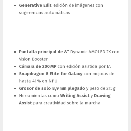
Generative Edit
: edición de imágenes con
sugerencias automáticas
Galaxy Z Fold7: potencia y
diseño ultradelgado
Pantalla principal de 8”
Dynamic AMOLED 2X con
Vision Booster
Cámara de 200 MP
con edición asistida por IA
Snapdragon 8 Elite for Galaxy
con mejoras de
hasta 41 % en NPU
Grosor de solo 8,9 mm plegado
y peso de 215 g
Herramientas como
Writing Assist
y
Drawing
Assist
para creatividad sobre la marcha
Galaxy Z Flip7: experiencia
completa incluso cerrado