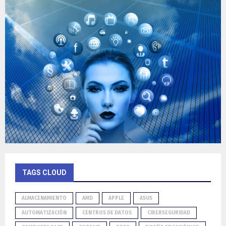
TAGS CLOUD
ALMACENAMIENTO
AMD
APPLE
ASUS
AUTOMATIZACIÓN
CENTROS DE DATOS
CIBERSEGURIDAD