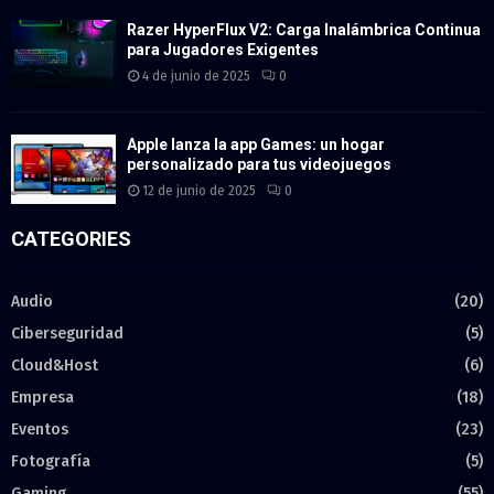
Razer HyperFlux V2: Carga Inalámbrica Continua
para Jugadores Exigentes
4 de junio de 2025
0
Apple lanza la app Games: un hogar
personalizado para tus videojuegos
12 de junio de 2025
0
CATEGORIES
Audio
(20)
Ciberseguridad
(5)
Cloud&Host
(6)
Empresa
(18)
Eventos
(23)
Fotografía
(5)
Gaming
(55)