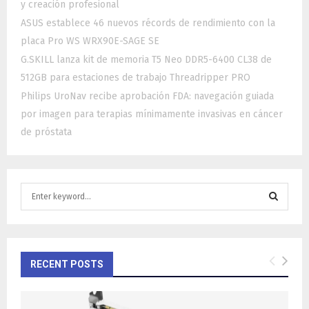
y creación profesional
ASUS establece 46 nuevos récords de rendimiento con la
placa Pro WS WRX90E-SAGE SE
G.SKILL lanza kit de memoria T5 Neo DDR5-6400 CL38 de
512GB para estaciones de trabajo Threadripper PRO
Philips UroNav recibe aprobación FDA: navegación guiada
por imagen para terapias mínimamente invasivas en cáncer
de próstata
S
e
a
S
r
c
E
h
RECENT POSTS
f
A
o
r
R