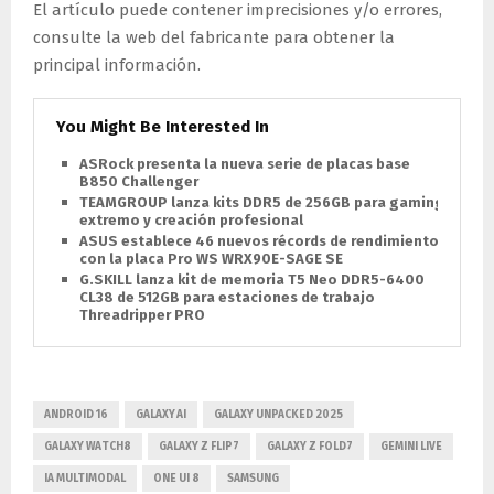
El artículo puede contener imprecisiones y/o errores,
consulte la web del fabricante para obtener la
principal información.
You Might Be Interested In
ASRock presenta la nueva serie de placas base
B850 Challenger
TEAMGROUP lanza kits DDR5 de 256GB para gaming
extremo y creación profesional
ASUS establece 46 nuevos récords de rendimiento
con la placa Pro WS WRX90E-SAGE SE
G.SKILL lanza kit de memoria T5 Neo DDR5-6400
CL38 de 512GB para estaciones de trabajo
Threadripper PRO
ANDROID 16
GALAXY AI
GALAXY UNPACKED 2025
GALAXY WATCH8
GALAXY Z FLIP7
GALAXY Z FOLD7
GEMINI LIVE
IA MULTIMODAL
ONE UI 8
SAMSUNG