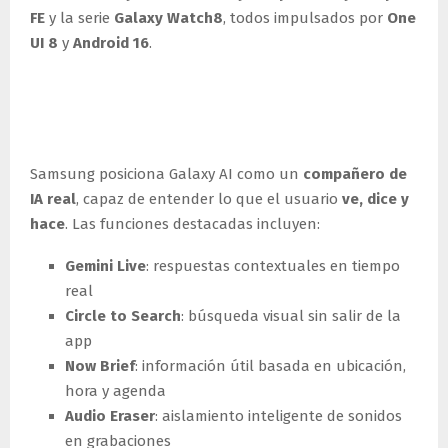
FE
y la serie
Galaxy Watch8
, todos impulsados por
One
UI 8
y
Android 16
.
Galaxy AI: un compañero
inteligente
Samsung posiciona Galaxy AI como un
compañero de
IA real
, capaz de entender lo que el usuario
ve, dice y
hace
. Las funciones destacadas incluyen:
Gemini Live
: respuestas contextuales en tiempo
real
Circle to Search
: búsqueda visual sin salir de la
app
Now Brief
: información útil basada en ubicación,
hora y agenda
Audio Eraser
: aislamiento inteligente de sonidos
en grabaciones