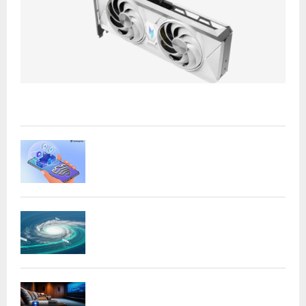
Acer presenta las nuevas tarjetas gráficas Nitro: potencia
y versatilidad para entusiastas...
Samsung refuerza la privacidad en Galaxy
AI con procesamiento...
DeepMind lanza Weather Lab con IA para
predecir ciclones
BenQ W4100i: proyector 4K HDR con AI
Cinema y...