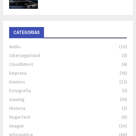
CATEGORÍAS
Audio
(20)
Ciberseguridad
(5)
Cloud&Host
(6)
Empresa
(18)
Eventos
(23)
Fotografía
(5)
Gaming
(55)
Historia
(2)
HogarTech
(8)
Imagen
(30)
Informática
(68)