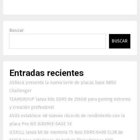
Buscar
BUSCAR
Entradas recientes
ASRock presenta la nueva serie de placas base B850
Challenger
TEAMGROUP lanza kits DDR5 de 256GB para gaming extremo
y creación profesional
ASUS establece 46 nuevos récords de rendimiento con la
placa Pro WS WRX90E-SAGE SE
G.SKILL lanza kit de memoria T5 Neo DDR5-6400 CL38 de