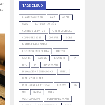
mar
TAGS CLOUD
uce
ALMACENAMIENTO
AMD
APPLE
ASUS
AUTOMATIZACIÓN
CENTROS DE DATOS
CIBERSEGURIDAD
COMPUTEX 2025
CORSAIR
DDR5
DISEÑO ERGONÓMICO
EFICIENCIA ENERGÉTICA
FUJITSU
G.SKILL
GAMING
GIGABYTE
HP
HPC
IA
INNOVACIÓN
INNOVACIÓN TECNOLÓGICA
INTEL
INTEL CORE ULTRA
INTELIGENCIA ARTIFICIAL
LENOVO
LG
MSI
NVIDIA
OLED
OVERCLOCKING
PERSONALIZACIÓN