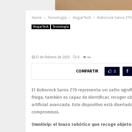
Home
Tecnología
HogarTech
Roborock Saros Z70:
HogarTech
Tecnología
Roborock Saros Z70: el 
limpia, friega y recoge o
27 de febrero de 2025
0
44
COMPARTIR
0
El Roborock Saros Z70 representa un salto signifi
friega, también es capaz de identificar, recoger o
artificial avanzada. Este dispositivo está diseñ
compromisos.
OmniGrip: el brazo robótico que recoge objeto