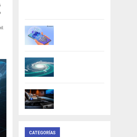
Acer presenta las nuevas tarjetas
s
gráficas Nitro: potencia y
versatilidad para entusiastas...
o
il
Samsung refuerza la
privacidad en Galaxy AI
con procesamiento...
DeepMind lanza
Weather Lab con IA
para predecir ciclones
BenQ W4100i:
proyector 4K HDR con
AI Cinema y...
CATEGORÍAS