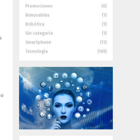
Promociones
(6)
Renovables
(1)
Robótica
(1)
Sin categoría
(1)
s
Smartphone
(11)
Tecnología
(165)
mo