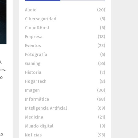
Audio
(20)
Ciberseguridad
(5)
Cloud&Host
(6)
Empresa
(18)
Eventos
(23)
Fotografía
(5)
,
Gaming
(55)
es.
Historia
(2)
so
HogarTech
(8)
Imagen
(30)
Informática
(68)
Inteligencia Artificial
(69)
Medicina
(21)
Mundo digital
(9)
as
Noticias
(96)