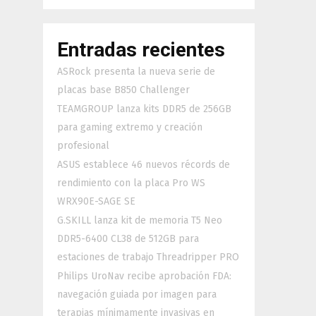
Entradas recientes
ASRock presenta la nueva serie de
placas base B850 Challenger
TEAMGROUP lanza kits DDR5 de 256GB
para gaming extremo y creación
profesional
ASUS establece 46 nuevos récords de
rendimiento con la placa Pro WS
WRX90E-SAGE SE
G.SKILL lanza kit de memoria T5 Neo
DDR5-6400 CL38 de 512GB para
estaciones de trabajo Threadripper PRO
Philips UroNav recibe aprobación FDA:
navegación guiada por imagen para
terapias mínimamente invasivas en