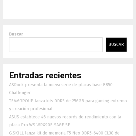
generación
Buscar
BUSCAR
Entradas recientes
ASRock presenta la nueva serie de placas base B850
Challenger
TEAMGROUP lanza kits DDR5 de 256GB para gaming extremo
y creación profesional
ASUS establece 46 nuevos récords de rendimiento con la
placa Pro WS WRX90E-SAGE SE
G.SKILL lanza kit de memoria T5 Neo DDR5-6400 CL38 de