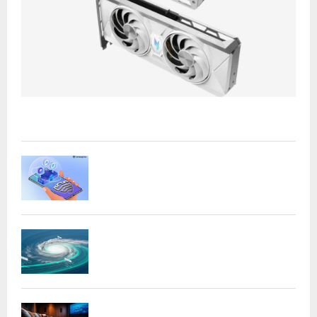
Acer presenta las nuevas tarjetas gráficas Nitro: potencia
y versatilidad para entusiastas...
Samsung refuerza la privacidad en Galaxy
AI con procesamiento...
DeepMind lanza Weather Lab con IA para
predecir ciclones
BenQ W4100i: proyector 4K HDR con AI