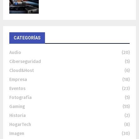
Cinema y...
CATEGORÍAS
Audio
(20)
Ciberseguridad
(5)
Cloud&Host
(6)
Empresa
(18)
Eventos
(23)
Fotografía
(5)
Gaming
(55)
Historia
(2)
HogarTech
(8)
Imagen
(30)