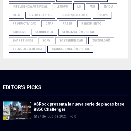
INTELIGENCIA ARTIFICIAL
LENOVO
LG
MSI
NVIDIA
OLED
OVERCLOCKING
PERSONALIZACIÓN
PHILIPS
PRODUCTIVIDAD
QNAP
RAZER
RENDIMIENTO
SAMSUNG
SENNHEISER
SEÑALIZACIÓN DIGITAL
SMARTTHINGS
SONY
SOSTENIBILIDAD
TECNOLOGÍA
TECNOLOGÍA MÉDICA
TRANSFORMACIÓN DIGITAL
EDITOR'S PICKS
ASRock presenta la nueva serie de placas base
B850 Challenger
27 de julio de 2025
0