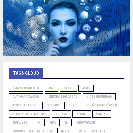
TAGS CLOUD
ALMACENAMIENTO
AMD
APPLE
ASUS
AUTOMATIZACIÓN
CENTROS DE DATOS
CIBERSEGURIDAD
COMPUTEX 2025
CORSAIR
DDR5
DISEÑO ERGONÓMICO
EFICIENCIA ENERGÉTICA
FUJITSU
G.SKILL
GAMING
GIGABYTE
HP
HPC
IA
INNOVACIÓN
INNOVACIÓN TECNOLÓGICA
INTEL
INTEL CORE ULTRA