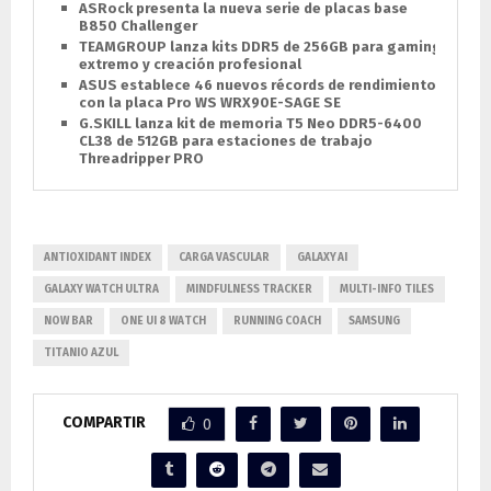
ASRock presenta la nueva serie de placas base
B850 Challenger
TEAMGROUP lanza kits DDR5 de 256GB para gaming
extremo y creación profesional
ASUS establece 46 nuevos récords de rendimiento
con la placa Pro WS WRX90E-SAGE SE
G.SKILL lanza kit de memoria T5 Neo DDR5-6400
CL38 de 512GB para estaciones de trabajo
Threadripper PRO
ANTIOXIDANT INDEX
CARGA VASCULAR
GALAXY AI
GALAXY WATCH ULTRA
MINDFULNESS TRACKER
MULTI-INFO TILES
NOW BAR
ONE UI 8 WATCH
RUNNING COACH
SAMSUNG
TITANIO AZUL
COMPARTIR
0