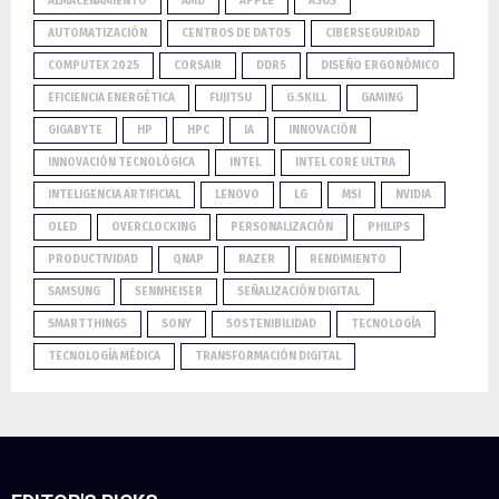
ALMACENAMIENTO
AMD
APPLE
ASUS
AUTOMATIZACIÓN
CENTROS DE DATOS
CIBERSEGURIDAD
COMPUTEX 2025
CORSAIR
DDR5
DISEÑO ERGONÓMICO
EFICIENCIA ENERGÉTICA
FUJITSU
G.SKILL
GAMING
GIGABYTE
HP
HPC
IA
INNOVACIÓN
INNOVACIÓN TECNOLÓGICA
INTEL
INTEL CORE ULTRA
INTELIGENCIA ARTIFICIAL
LENOVO
LG
MSI
NVIDIA
OLED
OVERCLOCKING
PERSONALIZACIÓN
PHILIPS
PRODUCTIVIDAD
QNAP
RAZER
RENDIMIENTO
SAMSUNG
SENNHEISER
SEÑALIZACIÓN DIGITAL
SMARTTHINGS
SONY
SOSTENIBILIDAD
TECNOLOGÍA
TECNOLOGÍA MÉDICA
TRANSFORMACIÓN DIGITAL