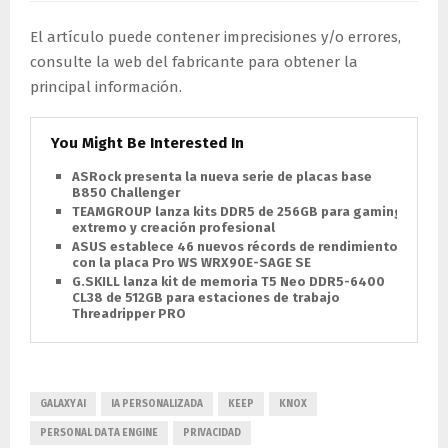
El artículo puede contener imprecisiones y/o errores,
consulte la web del fabricante para obtener la
principal información.
You Might Be Interested In
ASRock presenta la nueva serie de placas base
B850 Challenger
TEAMGROUP lanza kits DDR5 de 256GB para gaming
extremo y creación profesional
ASUS establece 46 nuevos récords de rendimiento
con la placa Pro WS WRX90E-SAGE SE
G.SKILL lanza kit de memoria T5 Neo DDR5-6400
CL38 de 512GB para estaciones de trabajo
Threadripper PRO
GALAXY AI
IA PERSONALIZADA
KEEP
KNOX
PERSONAL DATA ENGINE
PRIVACIDAD