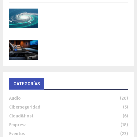
DeepMind lanza Weather Lab con IA para
predecir ciclones
BenQ W4100i: proyector 4K HDR con AI
Cinema y...
CATEGORÍAS
Audio
(20)
Ciberseguridad
(5)
Cloud&Host
(6)
Empresa
(18)
Eventos
(23)