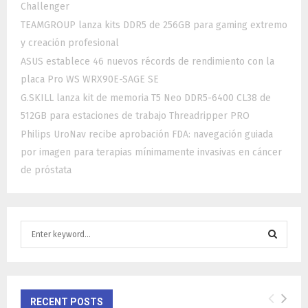
Challenger
TEAMGROUP lanza kits DDR5 de 256GB para gaming extremo
y creación profesional
ASUS establece 46 nuevos récords de rendimiento con la
placa Pro WS WRX90E-SAGE SE
G.SKILL lanza kit de memoria T5 Neo DDR5-6400 CL38 de
512GB para estaciones de trabajo Threadripper PRO
Philips UroNav recibe aprobación FDA: navegación guiada
por imagen para terapias mínimamente invasivas en cáncer
de próstata
S
e
a
S
r
c
E
h
RECENT POSTS