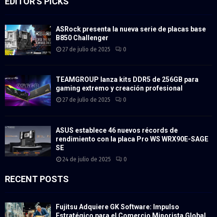
EDITOR'S PICKS
ASRock presenta la nueva serie de placas base
B850 Challenger
27 de julio de 2025
0
TEAMGROUP lanza kits DDR5 de 256GB para
gaming extremo y creación profesional
27 de julio de 2025
0
ASUS establece 46 nuevos récords de
rendimiento con la placa Pro WS WRX90E-SAGE
SE
24 de julio de 2025
0
RECENT POSTS
Fujitsu Adquiere GK Software: Impulso
Estratégico para el Comercio Minorista Global