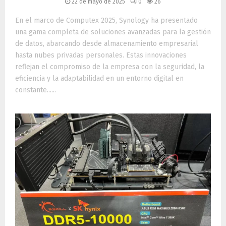
22 de mayo de 2025
0
26
En el marco de Computex 2025, Synology ha presentado
una gama completa de soluciones avanzadas para la gestión
de datos, abarcando desde almacenamiento empresarial
hasta nubes privadas personales. Estas innovaciones
reflejan el compromiso de la empresa con la seguridad, la
eficiencia y la adaptabilidad en un entorno digital en
constante......