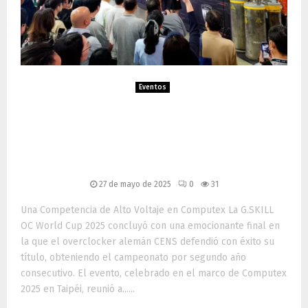
Eventos
CENS se Corona Bicampeón
en la G.SKILL OC World Cup
2025
27 de mayo de 2025
0
31
Una Competencia de Alto Voltaje en Computex La G.SKILL
OC World Cup 2025 concluyó con una emocionante final en
la que el overclocker alemán CENS defendió con éxito su
título, obteniendo el campeonato por segundo año
consecutivo. El evento, celebrado en el marco de Computex
2025 en Taipéi, reunió a......