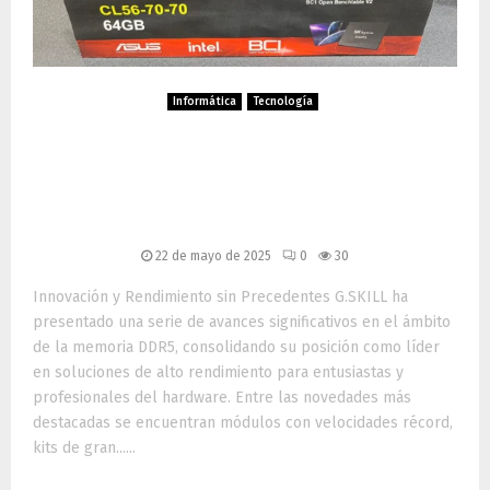
Informática
Tecnología
G.SKILL Revoluciona la
Memoria DDR5 en
Computex 2025
22 de mayo de 2025
0
30
Innovación y Rendimiento sin Precedentes G.SKILL ha
presentado una serie de avances significativos en el ámbito
de la memoria DDR5, consolidando su posición como líder
en soluciones de alto rendimiento para entusiastas y
profesionales del hardware. Entre las novedades más
destacadas se encuentran módulos con velocidades récord,
kits de gran......