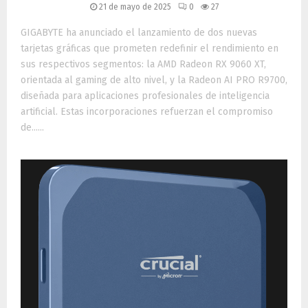
21 de mayo de 2025
0
27
GIGABYTE ha anunciado el lanzamiento de dos nuevas
tarjetas gráficas que prometen redefinir el rendimiento en
sus respectivos segmentos: la AMD Radeon RX 9060 XT,
orientada al gaming de alto nivel, y la Radeon AI PRO R9700,
diseñada para aplicaciones profesionales de inteligencia
artificial. Estas incorporaciones refuerzan el compromiso
de......