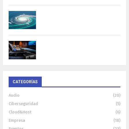
DeepMind lanza Weather Lab con IA para
predecir ciclones
BenQ W4100i: proyector 4K HDR con AI
Cinema y...
CATEGORÍAS
Audio
(20)
Ciberseguridad
(5)
Cloud&Host
(6)
Empresa
(18)
Eventos
(23)