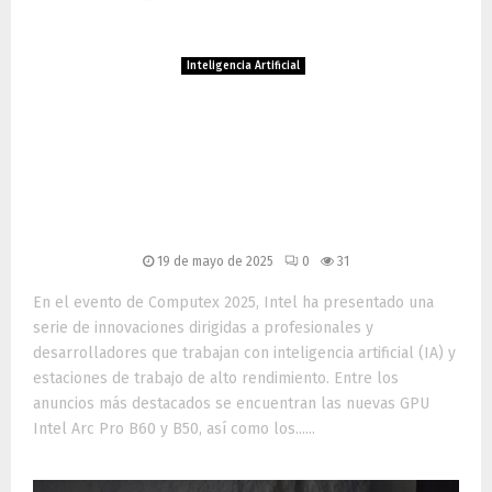
Inteligencia Artificial
Intel revoluciona el sector
profesional con nuevas GPU
Arc Pro y aceleradores
Gaudi 3 en Computex 2025
19 de mayo de 2025
0
31
En el evento de Computex 2025, Intel ha presentado una
serie de innovaciones dirigidas a profesionales y
desarrolladores que trabajan con inteligencia artificial (IA) y
estaciones de trabajo de alto rendimiento. Entre los
anuncios más destacados se encuentran las nuevas GPU
Intel Arc Pro B60 y B50, así como los......