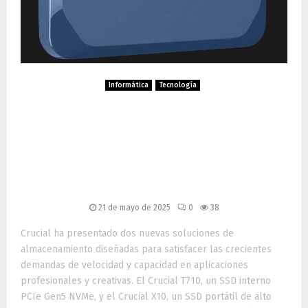
Informática
Tecnología
Crucial T710 y X10:
almacenamiento de alto
rendimiento para
profesionales y creadores
21 de mayo de 2025
0
38
Crucial ha presentado dos nuevas soluciones de
almacenamiento diseñadas para satisfacer las crecientes
demandas de velocidad y capacidad en aplicaciones
profesionales y creativas. El Crucial T710, un SSD interno
PCIe Gen5 NVMe, y el Crucial X10, un SSD portátil de alto