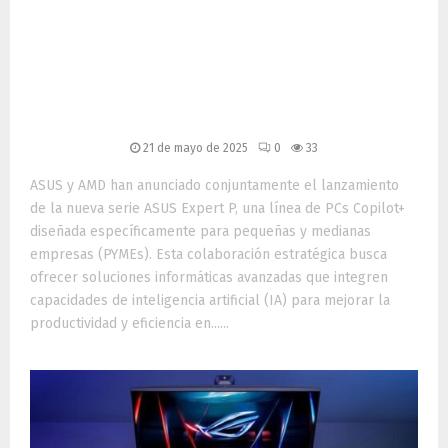
ASUS y AMD presentan la
nueva serie Expert P 2025:
PCs con IA para
profesionales modernos
21 de mayo de 2025
0
33
ASUS y AMD han anunciado conjuntamente el lanzamiento
de la nueva serie ASUS Expert P, una línea de PCs Copilot+
diseñada específicamente para pequeñas y medianas
empresas (PYMEs). Esta colaboración estratégica busca
ofrecer soluciones informáticas avanzadas que integren
capacidades de inteligencia artificial (IA) para mejorar la
productividad y eficiencia en......