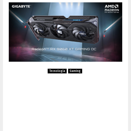
Tecnología
Gaming
GIGABYTE presenta las
nuevas tarjetas gráficas
AMD Radeon RX 9060 XT y
Radeon AI PRO R9700 en
COMPUTEX 2025