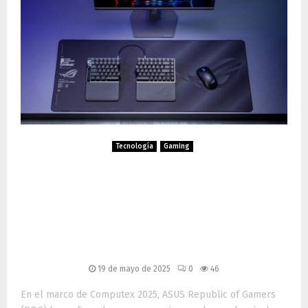
Tecnología
Gaming
ASUS ROG en Computex
2025: Innovación en
periféricos y alianza con
ZywOo
19 de mayo de 2025
0
46
En el marco de Computex 2025, ASUS Republic of Gamers