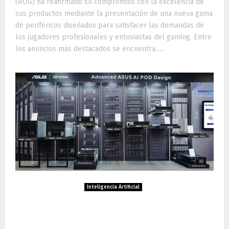
(ROG) ha reafirmado su compromiso con la excelencia de
sus productos mediante la presentación de una nueva gama
de periféricos diseñados para satisfacer las demandas de
los jugadores profesionales y entusiastas del gaming. Entre
los anuncios más destacados se encuentra......
Inteligencia Artificial
ASUS y NVIDIA presentan el
diseño avanzado de AI POD