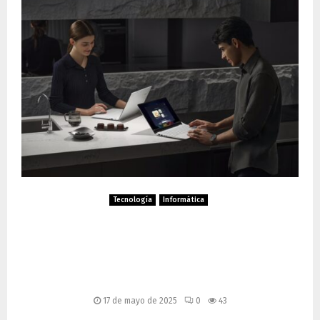
Tecnología
Informática
Acer presenta los nuevos
portátiles Copilot+ Swift
Edge AI y Swift Go AI
17 de mayo de 2025
0
43