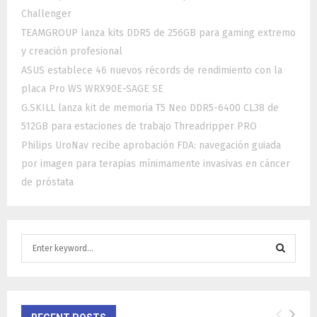
Challenger
TEAMGROUP lanza kits DDR5 de 256GB para gaming extremo
y creación profesional
ASUS establece 46 nuevos récords de rendimiento con la
placa Pro WS WRX90E-SAGE SE
G.SKILL lanza kit de memoria T5 Neo DDR5-6400 CL38 de
512GB para estaciones de trabajo Threadripper PRO
Philips UroNav recibe aprobación FDA: navegación guiada
por imagen para terapias mínimamente invasivas en cáncer
de próstata
S
e
a
S
r
c
E
h