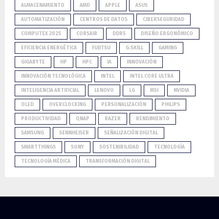
ALMACENAMIENTO
AMD
APPLE
ASUS
AUTOMATIZACIÓN
CENTROS DE DATOS
CIBERSEGURIDAD
COMPUTEX 2025
CORSAIR
DDR5
DISEÑO ERGONÓMICO
EFICIENCIA ENERGÉTICA
FUJITSU
G.SKILL
GAMING
GIGABYTE
HP
HPC
IA
INNOVACIÓN
INNOVACIÓN TECNOLÓGICA
INTEL
INTEL CORE ULTRA
INTELIGENCIA ARTIFICIAL
LENOVO
LG
MSI
NVIDIA
OLED
OVERCLOCKING
PERSONALIZACIÓN
PHILIPS
PRODUCTIVIDAD
QNAP
RAZER
RENDIMIENTO
SAMSUNG
SENNHEISER
SEÑALIZACIÓN DIGITAL
SMARTTHINGS
SONY
SOSTENIBILIDAD
TECNOLOGÍA
TECNOLOGÍA MÉDICA
TRANSFORMACIÓN DIGITAL