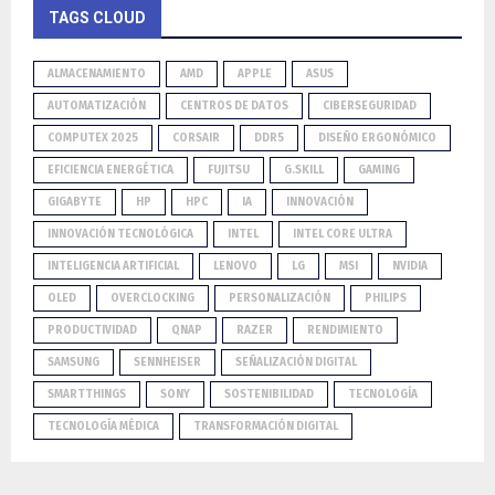
TAGS CLOUD
ALMACENAMIENTO
AMD
APPLE
ASUS
AUTOMATIZACIÓN
CENTROS DE DATOS
CIBERSEGURIDAD
COMPUTEX 2025
CORSAIR
DDR5
DISEÑO ERGONÓMICO
EFICIENCIA ENERGÉTICA
FUJITSU
G.SKILL
GAMING
GIGABYTE
HP
HPC
IA
INNOVACIÓN
INNOVACIÓN TECNOLÓGICA
INTEL
INTEL CORE ULTRA
INTELIGENCIA ARTIFICIAL
LENOVO
LG
MSI
NVIDIA
OLED
OVERCLOCKING
PERSONALIZACIÓN
PHILIPS
PRODUCTIVIDAD
QNAP
RAZER
RENDIMIENTO
SAMSUNG
SENNHEISER
SEÑALIZACIÓN DIGITAL
SMARTTHINGS
SONY
SOSTENIBILIDAD
TECNOLOGÍA
TECNOLOGÍA MÉDICA
TRANSFORMACIÓN DIGITAL