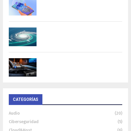
AI con procesamiento...
DeepMind lanza Weather Lab con IA para
predecir ciclones
BenQ W4100i: proyector 4K HDR con AI
Cinema y...
CATEGORÍAS
Audio
(20)
Ciberseguridad
(5)
Cloud&Host
(6)