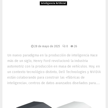
Inteligencia Artificial
La alianza entre Dell y
NVIDIA impulsa las fábricas
de inteligencia artificial con
la plataforma Blackwell
28 de mayo de 2025
0
26
Un nuevo paradigma en la producción de inteligencia Hace
más de un siglo, Henry Ford revolucionó la industria
automotriz con la producción en masa de vehículos. Hoy, en
un contexto tecnológico distinto, Dell Technologies y NVIDIA
están colaborando para construir las «fábricas de
inteligencia», centros de datos avanzados diseñados para......