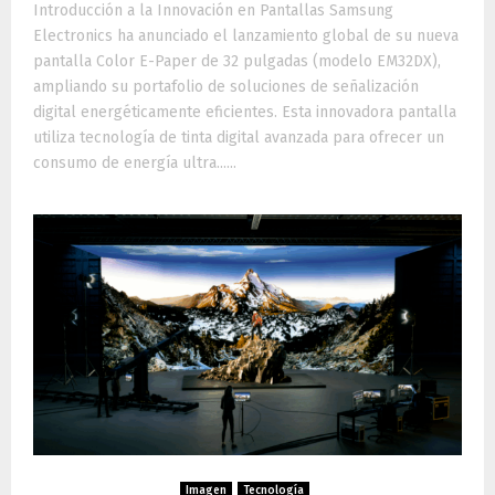
Introducción a la Innovación en Pantallas Samsung
Electronics ha anunciado el lanzamiento global de su nueva
pantalla Color E-Paper de 32 pulgadas (modelo EM32DX),
ampliando su portafolio de soluciones de señalización
digital energéticamente eficientes. Esta innovadora pantalla
utiliza tecnología de tinta digital avanzada para ofrecer un
consumo de energía ultra......
Imagen
Tecnología