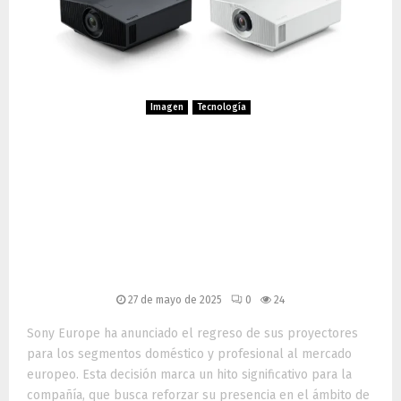
Imagen
Tecnología
Sony reintroduce sus
proyectores Home y
Business en Europa: una
nueva era de imagen y
sonido
27 de mayo de 2025
0
24
Sony Europe ha anunciado el regreso de sus proyectores
para los segmentos doméstico y profesional al mercado
europeo. Esta decisión marca un hito significativo para la
compañía, que busca reforzar su presencia en el ámbito de