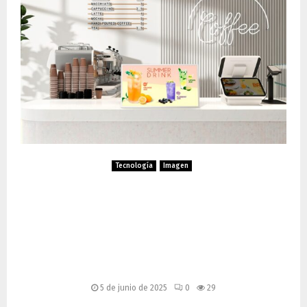
Tecnología
Imagen
Samsung Lanza Color E-
Paper: Señalización Digital
Energéticamente Eficiente
para Empresas
5 de junio de 2025
0
29