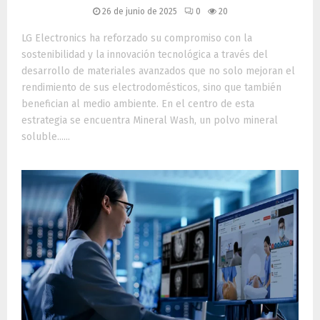
26 de junio de 2025
0
20
LG Electronics ha reforzado su compromiso con la
sostenibilidad y la innovación tecnológica a través del
desarrollo de materiales avanzados que no solo mejoran el
rendimiento de sus electrodomésticos, sino que también
benefician al medio ambiente. En el centro de esta
estrategia se encuentra Mineral Wash, un polvo mineral
soluble......