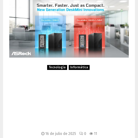
Tecnología
Informática
ASRock presenta DeskMini
B860 y X600/USB4: mini
PCs compactos con
conectividad avanzada y
soporte para IA
16 de julio de 2025
0
11