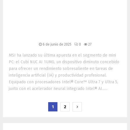
NUC AI 1UMG: mini PC
compacto optimizado para
la era de la inteligencia
artificial
6 de junio de 2025
0
27
MSI ha lanzado su última apuesta en el segmento de mini
PC: el Cubi NUC AI 1UMG, un dispositivo diminuto concebido
para ofrecer un rendimiento sobresaliente en tareas de
inteligencia artificial (IA) y productividad profesional.
Equipado con procesadores Intel® Core™ Ultra 7 y Ultra 5,
junto con el acelerador neural integrado Intel® AI......
Paginación
1
2
de
entradas