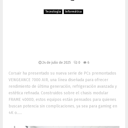
Tecnología
Informática
Corsair VENGEANCE 7000
AIR: potencia extrema y
diseño modular para
gamers y creadores
24 de julio de 2025
0
6
Corsair ha presentado su nueva serie de PCs premontados
VENGEANCE 7000 AIR, una línea diseñada para ofrecer
rendimiento de última generación, refrigeración avanzada y
estética refinada. Construidos sobre el chasis modular
FRAME 4000D, estos equipos están pensados para quienes
buscan potencia sin complicaciones, ya sea para gaming en
4K o......