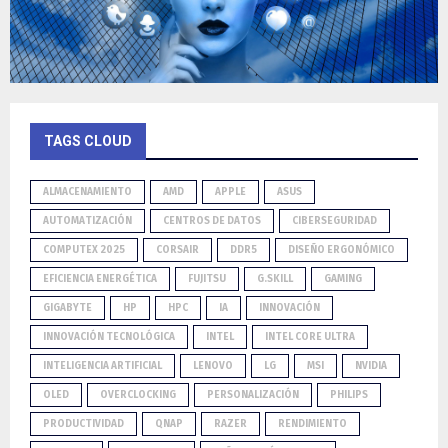
TAGS CLOUD
ALMACENAMIENTO
AMD
APPLE
ASUS
AUTOMATIZACIÓN
CENTROS DE DATOS
CIBERSEGURIDAD
COMPUTEX 2025
CORSAIR
DDR5
DISEÑO ERGONÓMICO
EFICIENCIA ENERGÉTICA
FUJITSU
G.SKILL
GAMING
GIGABYTE
HP
HPC
IA
INNOVACIÓN
INNOVACIÓN TECNOLÓGICA
INTEL
INTEL CORE ULTRA
INTELIGENCIA ARTIFICIAL
LENOVO
LG
MSI
NVIDIA
OLED
OVERCLOCKING
PERSONALIZACIÓN
PHILIPS
PRODUCTIVIDAD
QNAP
RAZER
RENDIMIENTO