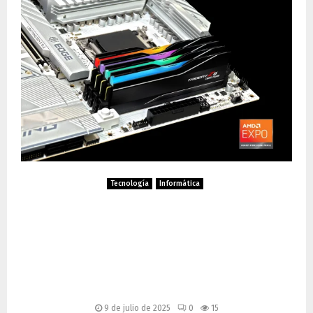
Tecnología
Informática
G.SKILL lanza kits de
memoria DDR5 de ultra alta
capacidad: hasta 256 GB a
6000 MT/s
9 de julio de 2025
0
15