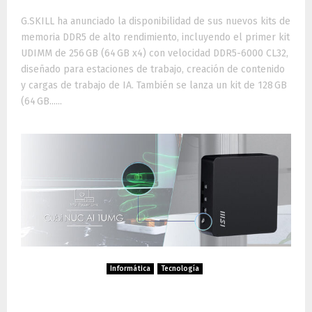
G.SKILL ha anunciado la disponibilidad de sus nuevos kits de
memoria DDR5 de alto rendimiento, incluyendo el primer kit
UDIMM de 256 GB (64 GB x4) con velocidad DDR5-6000 CL32,
diseñado para estaciones de trabajo, creación de contenido
y cargas de trabajo de IA. También se lanza un kit de 128 GB
(64 GB......
Informática
Tecnología
MSI presenta el nuevo Cubi