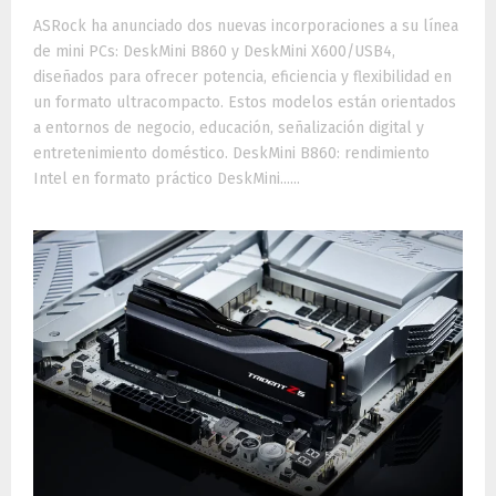
ASRock ha anunciado dos nuevas incorporaciones a su línea
de mini PCs: DeskMini B860 y DeskMini X600/USB4,
diseñados para ofrecer potencia, eficiencia y flexibilidad en
un formato ultracompacto. Estos modelos están orientados
a entornos de negocio, educación, señalización digital y
entretenimiento doméstico. DeskMini B860: rendimiento
Intel en formato práctico DeskMini......