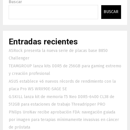
Buscar
BUSCAR
Entradas recientes
ASRock presenta la nueva serie de placas base B850
Challenger
TEAMGROUP lanza kits DDR5 de 256GB para gaming extremo
y creación profesional
ASUS establece 46 nuevos récords de rendimiento con la
placa Pro WS WRX90E-SAGE SE
G.SKILL lanza kit de memoria T5 Neo DDR5-6400 CL38 de
512GB para estaciones de trabajo Threadripper PRO
Philips UroNav recibe aprobación FDA: navegación guiada
por imagen para terapias mínimamente invasivas en cáncer
de próstata