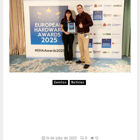
Eventos
Noticias
G.SKILL gana dos premios
European Hardware Awards
2025 por Trident Z5 DDR5 y
WigiDash
14 de julio de 2025
0
13