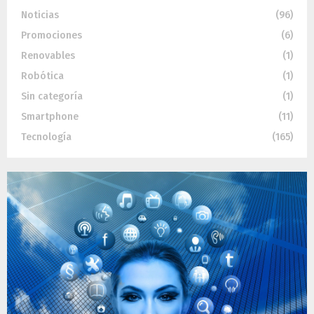
Noticias
(96)
Promociones
(6)
Renovables
(1)
Robótica
(1)
Sin categoría
(1)
Smartphone
(11)
Tecnología
(165)