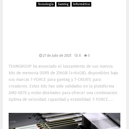
Tecnología
Gaming
Informática
TEAMGROUP lanza kits
DDR5 de 256GB para
gaming extremo y creación
profesional
27 de julio de 2025
0
5
TEAMGROUP ha anunciado el lanzamiento de sus nuevos
kits de memoria DDR5 de 256GB (4×64GB), disponibles bajo
sus marcas T-FORCE para gaming y T-CREATE para
creadores. Estos kits han sido validados en la plataforma
AMD X870 y están diseñados para ofrecer una combinación
óptima de velocidad, capacidad y estabilidad. T-FORCE......