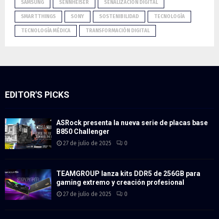
SAMSUNG
SENNHEISER
SEÑALIZACIÓN DIGITAL
SMARTTHINGS
SONY
SOSTENIBILIDAD
TECNOLOGÍA
TECNOLOGÍA MÉDICA
TRANSFORMACIÓN DIGITAL
EDITOR'S PICKS
ASRock presenta la nueva serie de placas base
B850 Challenger
27 de julio de 2025
0
TEAMGROUP lanza kits DDR5 de 256GB para
gaming extremo y creación profesional
27 de julio de 2025
0