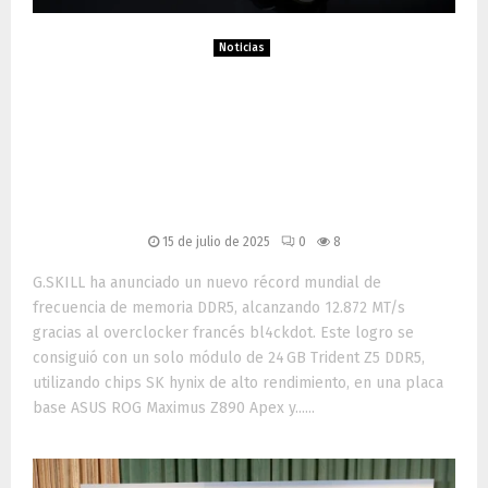
Noticias
G.SKILL rompe récord
mundial de frecuencia
DDR5: 12.872 MT/s con
bl4ckdot
15 de julio de 2025
0
8
G.SKILL ha anunciado un nuevo récord mundial de
frecuencia de memoria DDR5, alcanzando 12.872 MT/s
gracias al overclocker francés bl4ckdot. Este logro se
consiguió con un solo módulo de 24 GB Trident Z5 DDR5,
utilizando chips SK hynix de alto rendimiento, en una placa
base ASUS ROG Maximus Z890 Apex y......