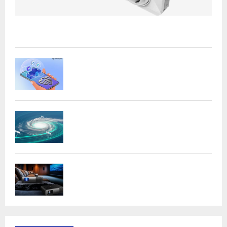
Acer presenta las nuevas tarjetas gráficas Nitro: potencia
y versatilidad para entusiastas...
Samsung refuerza la privacidad en Galaxy
AI con procesamiento...
DeepMind lanza Weather Lab con IA para
predecir ciclones
BenQ W4100i: proyector 4K HDR con AI
Cinema y...