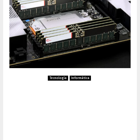
Tecnología
Informática
G.SKILL lanza kit de
memoria T5 Neo DDR5-
6400 CL38 de 512GB para
estaciones de trabajo
Threadripper PRO