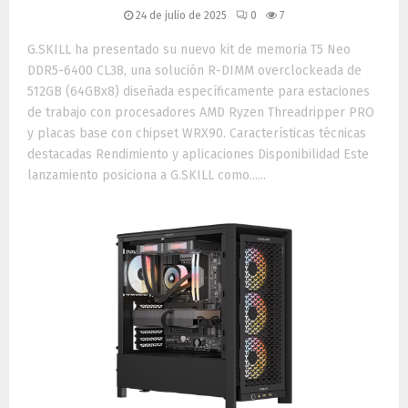
24 de julio de 2025
0
7
G.SKILL ha presentado su nuevo kit de memoria T5 Neo
DDR5-6400 CL38, una solución R-DIMM overclockeada de
512GB (64GBx8) diseñada específicamente para estaciones
de trabajo con procesadores AMD Ryzen Threadripper PRO
y placas base con chipset WRX90. Características técnicas
destacadas Rendimiento y aplicaciones Disponibilidad Este
lanzamiento posiciona a G.SKILL como......