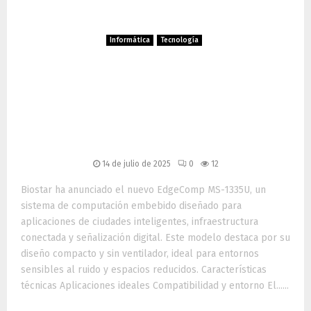
Informática
Tecnología
Biostar presenta el sistema
industrial EdgeComp MS-
1335U: potencia silenciosa
para ciudades inteligentes
14 de julio de 2025
0
12
Biostar ha anunciado el nuevo EdgeComp MS-1335U, un
sistema de computación embebido diseñado para
aplicaciones de ciudades inteligentes, infraestructura
conectada y señalización digital. Este modelo destaca por su
diseño compacto y sin ventilador, ideal para entornos
sensibles al ruido y espacios reducidos. Características
técnicas Aplicaciones ideales Compatibilidad y entorno El......