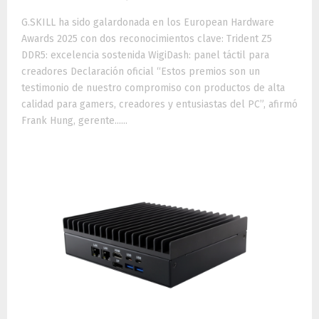
G.SKILL ha sido galardonada en los European Hardware
Awards 2025 con dos reconocimientos clave: Trident Z5
DDR5: excelencia sostenida WigiDash: panel táctil para
creadores Declaración oficial “Estos premios son un
testimonio de nuestro compromiso con productos de alta
calidad para gamers, creadores y entusiastas del PC”, afirmó
Frank Hung, gerente......