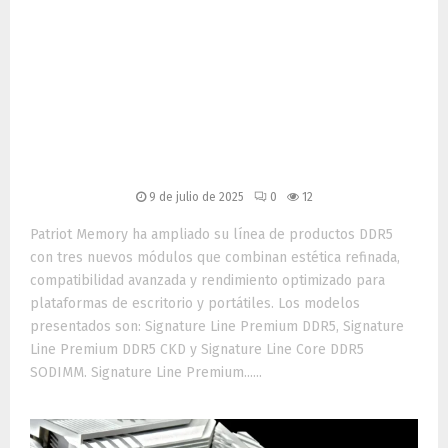
Patriot Memory lanza tres
nuevos módulos DDR5:
diseño minimalista,
estabilidad y rendimiento
móvil
9 de julio de 2025
0
12
Patriot Memory ha ampliado su línea de productos DDR5
con tres nuevos módulos que combinan estética refinada,
compatibilidad avanzada y rendimiento optimizado para
plataformas de escritorio y portátiles. Los modelos
presentados son: Signature Line Premium DDR5, Signature
Line Premium DDR5 CKD y Signature Line Core DDR5
SODIMM. Signature Line Premium......