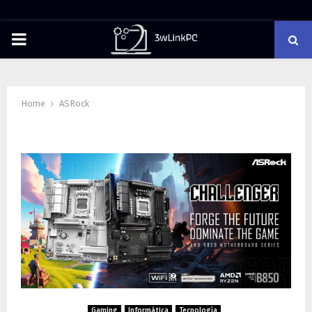
PRIMARY
MENU
Home
ASRock
Tag : ASRock
Gaming
Informática
Tecnología