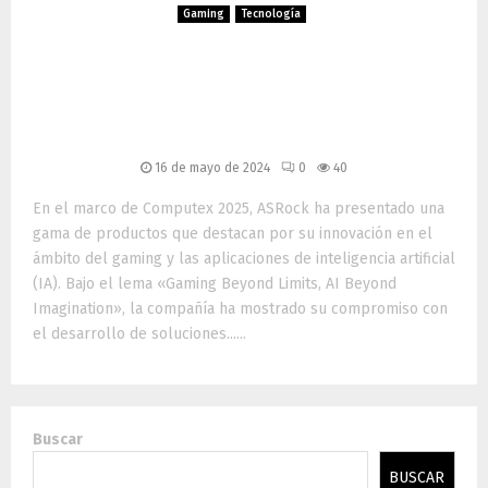
Gaming
Tecnología
ASRock en Computex 2025:
Innovación en Gaming y
Aplicaciones de IA
16 de mayo de 2024
0
40
En el marco de Computex 2025, ASRock ha presentado una
gama de productos que destacan por su innovación en el
ámbito del gaming y las aplicaciones de inteligencia artificial
(IA). Bajo el lema «Gaming Beyond Limits, AI Beyond
Imagination», la compañía ha mostrado su compromiso con
el desarrollo de soluciones......
Buscar
BUSCAR