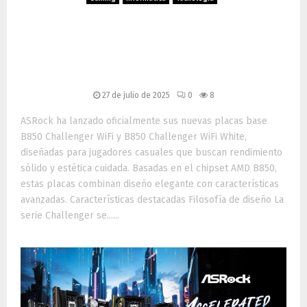
ASRock presenta la nueva
serie de placas base B850
Challenger
27 de julio de 2025
0
8
ASRock ha lanzado oficialmente sus nuevas placas base
B850 Challenger WiFi y B850 Challenger WiFi White,
diseñadas para jugadores casuales que buscan rendimiento
sólido y estética cuidada. Basadas en el chipset AMD B850,
estas placas combinan diseño elegante con características
avanzadas. Características destacadas Filosofía de diseño La
serie Challenger se......