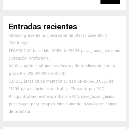
Entradas recientes
ASRock presenta la nueva serie de placas base B850
Challenger
TEAMGROUP lanza kits DDR5 de 256GB para gaming extremo
y creación profesional
ASUS establece 46 nuevos récords de rendimiento con la
placa Pro WS WRX90E-SAGE SE
G.SKILL lanza kit de memoria T5 Neo DDR5-6400 CL38 de
512GB para estaciones de trabajo Threadripper PRO
Philips UroNav recibe aprobación FDA: navegación guiada
por imagen para terapias mínimamente invasivas en cáncer
de próstata