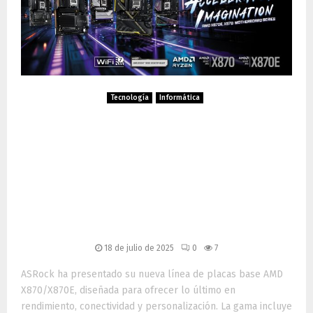
Tecnología
Informática
ASRock lanza nueva gama
de placas base AMD
X870/X870E: rendimiento
extremo para gamers y
creadores
18 de julio de 2025
0
7
ASRock ha presentado su nueva línea de placas base AMD
X870/X870E, diseñada para ofrecer lo último en
rendimiento, conectividad y personalización. La gama incluye