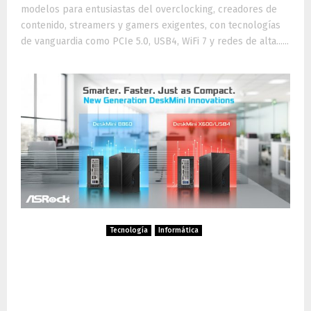
modelos para entusiastas del overclocking, creadores de
contenido, streamers y gamers exigentes, con tecnologías
de vanguardia como PCIe 5.0, USB4, WiFi 7 y redes de alta......
Tecnología
Informática
ASRock presenta DeskMini
B860 y X600/USB4: mini
PCs compactos con