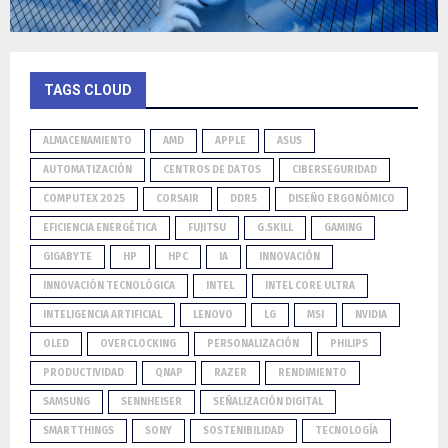
TAGS CLOUD
ALMACENAMIENTO
AMD
APPLE
ASUS
AUTOMATIZACIÓN
CENTROS DE DATOS
CIBERSEGURIDAD
COMPUTEX 2025
CORSAIR
DDR5
DISEÑO ERGONÓMICO
EFICIENCIA ENERGÉTICA
FUJITSU
G.SKILL
GAMING
GIGABYTE
HP
HPC
IA
INNOVACIÓN
INNOVACIÓN TECNOLÓGICA
INTEL
INTEL CORE ULTRA
INTELIGENCIA ARTIFICIAL
LENOVO
LG
MSI
NVIDIA
OLED
OVERCLOCKING
PERSONALIZACIÓN
PHILIPS
PRODUCTIVIDAD
QNAP
RAZER
RENDIMIENTO
SAMSUNG
SENNHEISER
SEÑALIZACIÓN DIGITAL
SMARTTHINGS
SONY
SOSTENIBILIDAD
TECNOLOGÍA