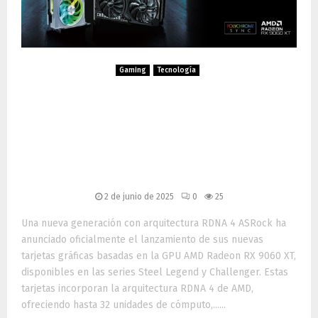
Gaming
Tecnología
ASRock presenta las nuevas
tarjetas gráficas Radeon RX
9060 XT: potencia y diseño
para todos los gamers
2 de junio de 2025
0
25
Una nueva generación con arquitectura RDNA 4 ASRock ha
anunciado oficialmente el lanzamiento de sus nuevas
tarjetas gráficas basadas en la GPU AMD Radeon RX 9060 XT,
disponibles en las series Steel Legend y Challenger. Estas
tarjetas incorporan la arquitectura RDNA 4 de AMD,
ofreciendo hasta 32 unidades de cómputo,......