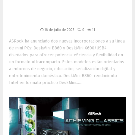
conectividad avanzada y
soporte para IA
16 de julio de 2025
0
11
ASRock ha anunciado dos nuevas incorporaciones a su línea
de mini PCs: DeskMini B860 y DeskMini X600/USB4,
diseñados para ofrecer potencia, eficiencia y flexibilidad en
un formato ultracompacto. Estos modelos están orientados
a entornos de negocio, educación, señalización digital y
entretenimiento doméstico. DeskMini B860: rendimiento
Intel en formato práctico DeskMini......