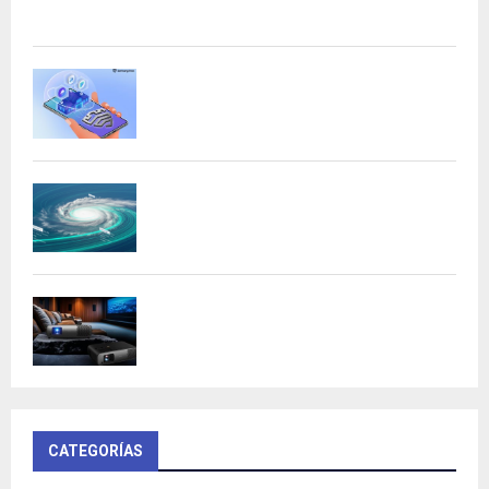
Acer presenta las nuevas tarjetas gráficas Nitro: potencia
y versatilidad para entusiastas...
Samsung refuerza la privacidad en Galaxy
AI con procesamiento...
DeepMind lanza Weather Lab con IA para
predecir ciclones
BenQ W4100i: proyector 4K HDR con AI
Cinema y...
CATEGORÍAS