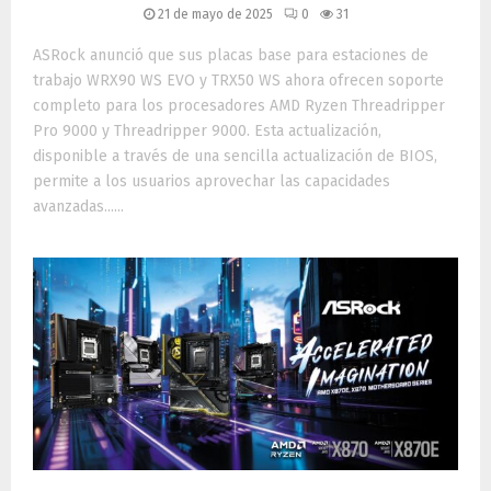
21 de mayo de 2025
0
31
ASRock anunció que sus placas base para estaciones de
trabajo WRX90 WS EVO y TRX50 WS ahora ofrecen soporte
completo para los procesadores AMD Ryzen Threadripper
Pro 9000 y Threadripper 9000. Esta actualización,
disponible a través de una sencilla actualización de BIOS,
permite a los usuarios aprovechar las capacidades
avanzadas......