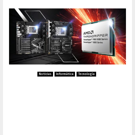
Noticias
Informática
Tecnología
ASRock actualiza sus placas
base WRX90 WS EVO y
TRX50 WS para soportar los
procesadores AMD Ryzen
Threadripper 9000