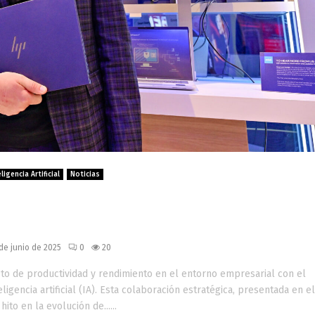
ligencia Artificial
Noticias
el futuro de la informática con P
ración impulsados por IA
de junio de 2025
0
20
pto de productividad y rendimiento en el entorno empresarial con el
gencia artificial (IA). Esta colaboración estratégica, presentada en el
o en la evolución de......