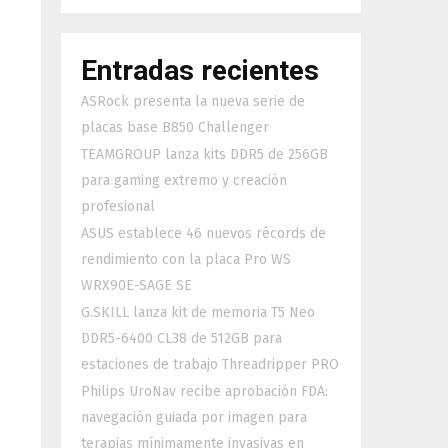
Entradas recientes
ASRock presenta la nueva serie de
placas base B850 Challenger
TEAMGROUP lanza kits DDR5 de 256GB
para gaming extremo y creación
profesional
ASUS establece 46 nuevos récords de
rendimiento con la placa Pro WS
WRX90E-SAGE SE
G.SKILL lanza kit de memoria T5 Neo
DDR5-6400 CL38 de 512GB para
estaciones de trabajo Threadripper PRO
Philips UroNav recibe aprobación FDA:
navegación guiada por imagen para
terapias mínimamente invasivas en