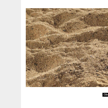
Cib
HP alerta a viajeros: cu