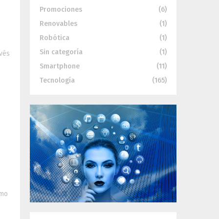
Promociones
(6)
Renovables
(1)
Robótica
(1)
Sin categoría
(1)
avés
Smartphone
(11)
Tecnología
(165)
es
omo