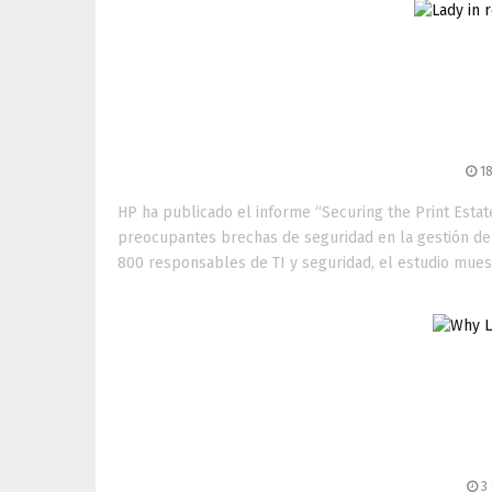
HP alerta sobre vulner
36 % de los equipos de
18
HP ha publicado el informe “Securing the Print Estat
preocupantes brechas de seguridad en la gestión de
800 responsables de TI y seguridad, el estudio muestr
HP apuesta por la f
estratégica global 
3 