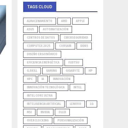
TAGS CLOUD
ALMACENAMIENTO
AMD
APPLE
ASUS
AUTOMATIZACIÓN
CENTROS DE DATOS
CIBERSEGURIDAD
COMPUTEX 2025
CORSAIR
DDR5
DISEÑO ERGONÓMICO
EFICIENCIA ENERGÉTICA
FUJITSU
G.SKILL
GAMING
GIGABYTE
HP
HPC
IA
INNOVACIÓN
INNOVACIÓN TECNOLÓGICA
INTEL
INTEL CORE ULTRA
INTELIGENCIA ARTIFICIAL
LENOVO
LG
MSI
NVIDIA
OLED
OVERCLOCKING
PERSONALIZACIÓN