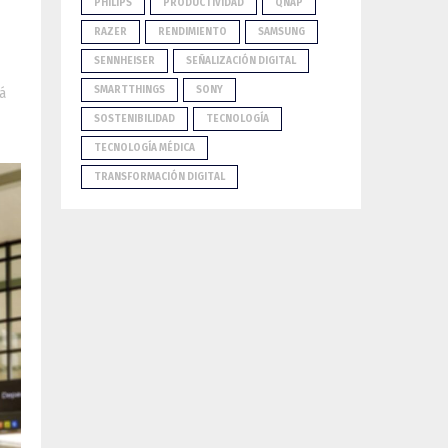
PHILIPS
PRODUCTIVIDAD
QNAP
RAZER
RENDIMIENTO
SAMSUNG
SENNHEISER
SEÑALIZACIÓN DIGITAL
SMARTTHINGS
SONY
á
SOSTENIBILIDAD
TECNOLOGÍA
TECNOLOGÍA MÉDICA
TRANSFORMACIÓN DIGITAL