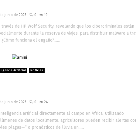
os de viaje falsos
 de junio de 2025
0
19
a través de HP Wolf Security, revelando que los cibercriminales están
pecialmente durante la reserva de viajes, para distribuir malware a tr
¿Cómo funciona el engaño?......
ligencia Artificial
Noticias
ltura en África con IA y estacion
e trabajo Z
 de junio de 2025
0
24
nteligencia artificial directamente al campo en África. Utilizando
olúmenes de datos localmente, agricultores pueden recibir alertas c
es plagas—” o pronósticos de lluvia en......