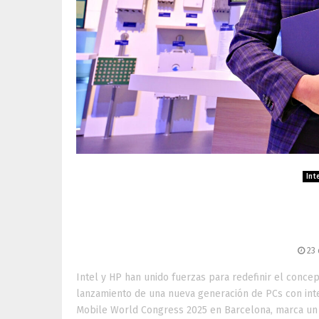
Inte
Intel y HP revolucionan 
de próxima gene
23 
Intel y HP han unido fuerzas para redefinir el conce
lanzamiento de una nueva generación de PCs con inteli
Mobile World Congress 2025 en Barcelona, marca un hit