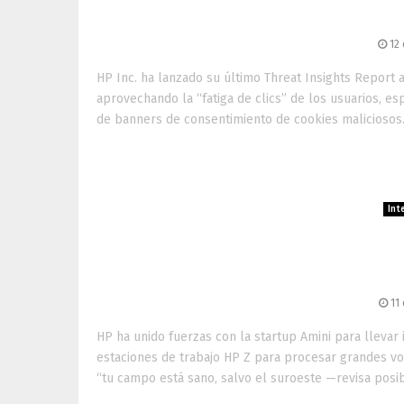
de siti
12
HP Inc. ha lanzado su último Threat Insights Report 
aprovechando la “fatiga de clics” de los usuarios, es
de banners de consentimiento de cookies maliciosos. 
Inte
HP revoluciona la agricu
d
11
HP ha unido fuerzas con la startup Amini para llevar i
estaciones de trabajo HP Z para procesar grandes v
“tu campo está sano, salvo el suroeste —revisa posibl