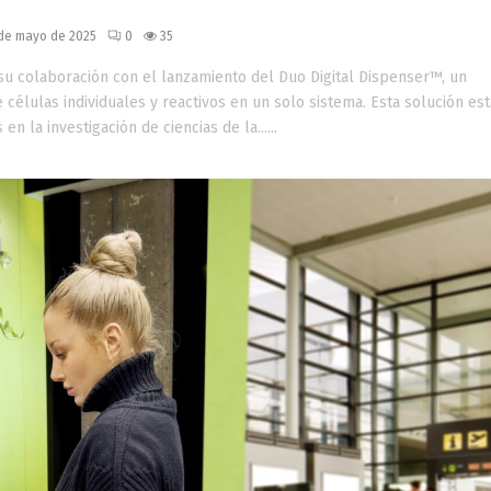
a investigación biomédica
 de mayo de 2025
0
35
su colaboración con el lanzamiento del Duo Digital Dispenser™, un
células individuales y reactivos en un solo sistema. Esta solución est
n la investigación de ciencias de la......