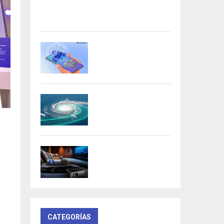
Acer presenta las nuevas tarjetas
gráficas Nitro: potencia y
versatilidad para entusiastas...
Samsung refuerza la
privacidad en Galaxy AI
con procesamiento...
DeepMind lanza
Weather Lab con IA
para predecir ciclones
Cs
BenQ W4100i:
proyector 4K HDR con
AI Cinema y...
CATEGORÍAS