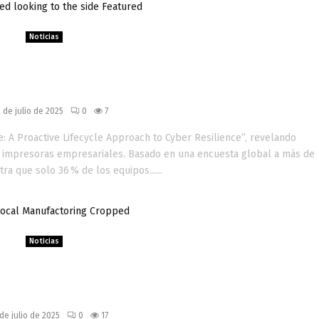
Noticias
abilidades en impresoras: solo el
 TI actualizan firmware a tiempo
 de julio de 2025
0
7
e: A Proactive Lifecycle Approach to Cyber Resilience”, revelando
 impresoras empresariales. Basado en una encuesta global a más de
a que solo 36 % de los equipos......
Noticias
abricación local como ventaja
impulsada por la impresión 3D
de julio de 2025
0
17