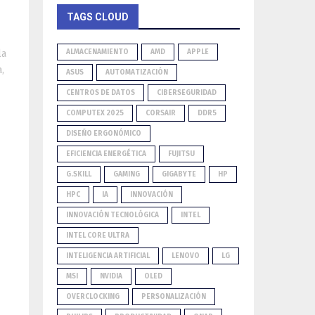
TAGS CLOUD
ALMACENAMIENTO
AMD
APPLE
la
,
ASUS
AUTOMATIZACIÓN
CENTROS DE DATOS
CIBERSEGURIDAD
COMPUTEX 2025
CORSAIR
DDR5
DISEÑO ERGONÓMICO
EFICIENCIA ENERGÉTICA
FUJITSU
G.SKILL
GAMING
GIGABYTE
HP
HPC
IA
INNOVACIÓN
INNOVACIÓN TECNOLÓGICA
INTEL
INTEL CORE ULTRA
INTELIGENCIA ARTIFICIAL
LENOVO
LG
MSI
NVIDIA
OLED
OVERCLOCKING
PERSONALIZACIÓN