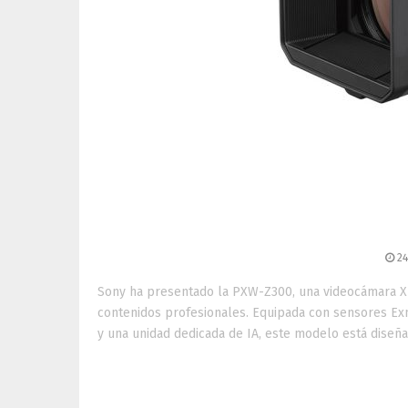
Sony PXW-Z300: video
autenticidad digi
24
Sony ha presentado la PXW-Z300, una videocámara XD
contenidos profesionales. Equipada con sensores 
y una unidad dedicada de IA, este modelo está diseña