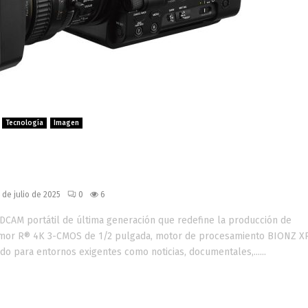
Tecnología
Imagen
cámara XDCAM portátil con IA,
tal y conectividad avanzada
 de julio de 2025
0
6
CAM portátil de última generación que redefine la producción de
Exmor R® 4K 3-CMOS de 1/2 pulgada, motor de procesamiento BIONZ 
do para entornos exigentes como noticias, documentales,......