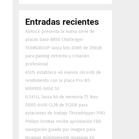
Entradas recientes
ASRock presenta la nueva serie de
placas base B850 Challenger
TEAMGROUP lanza kits DDR5 de 256GB
para gaming extremo y creación
profesional
ASUS establece 46 nuevos récords de
rendimiento con la placa Pro WS
WRX90E-SAGE SE
G.SKILL lanza kit de memoria T5 Neo
DDR5-6400 CL38 de 512GB para
estaciones de trabajo Threadripper PRO
Philips UroNav recibe aprobación FDA:
navegación guiada por imagen para
terapias mínimamente invasivas en