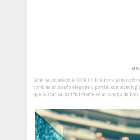
Sony presenta la RX1R 
sensor full-fram
16
Sony ha anunciado la RX1R III, la tercera generació
combina un diseño elegante y portátil con tecnología
que buscan calidad full-frame en un cuerpo de bolsillo