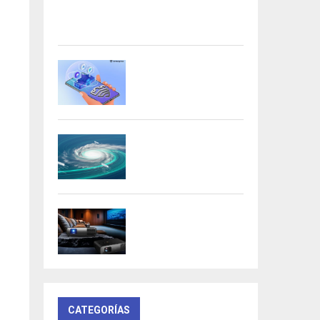
Acer presenta las nuevas tarjetas
gráficas Nitro: potencia y
versatilidad para entusiastas...
Samsung refuerza la
privacidad en Galaxy AI
con procesamiento...
DeepMind lanza
Weather Lab con IA
para predecir ciclones
BenQ W4100i:
proyector 4K HDR con
AI Cinema y...
CATEGORÍAS