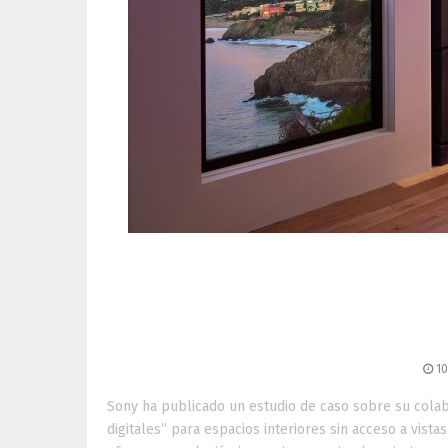
LiquidView transforma
BRAVIA: ventanas dig
10
Sony ha publicado un estudio de caso sobre su colab
digitales” para espacios interiores sin acceso a vist