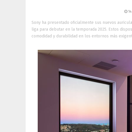
comunicación cl
14
Sony ha presentado oficialmente sus nuevos auricula
liga para debutar en la temporada 2025. Estos dispo
comodidad y durabilidad en los entornos más exigentes