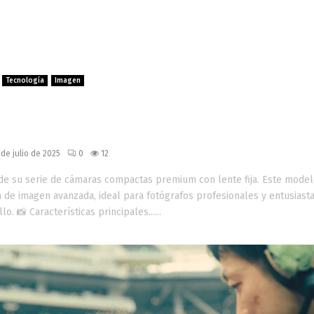
Tecnología
Imagen
III: cámara compacta premium co
e de 61 MP y enfoque por IA
 de julio de 2025
0
12
n de su serie de cámaras compactas premium con lente fija. Este mode
 de imagen avanzada, ideal para fotógrafos profesionales y entusiast
. 📸 Características principales......