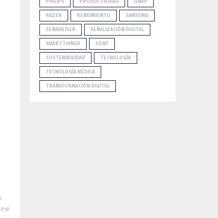
PHILIPS
PRODUCTIVIDAD
QNAP
RAZER
RENDIMIENTO
SAMSUNG
SENNHEISER
SEÑALIZACIÓN DIGITAL
SMARTTHINGS
SONY
SOSTENIBILIDAD
TECNOLOGÍA
TECNOLOGÍA MÉDICA
TRANSFORMACIÓN DIGITAL
s
iew