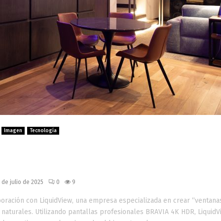
Imagen
Tecnología
 espacios corporativos con Sony
itales para entornos sin vistas
 de julio de 2025
0
9
oración con LiquidView, una empresa especializada en crear “ventana
as naturales. Utilizando pantallas profesionales BRAVIA 4K HDR, LiquidV