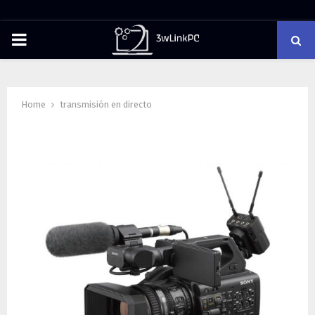
PRIMARY
MENU
Home
transmisión en directo
Tag : transmisión en directo