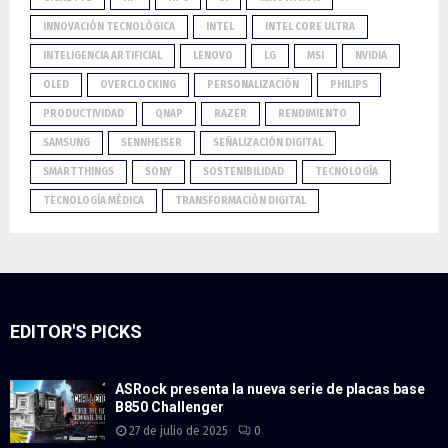
INNOVACIÓN TECNOLÓGICA
INTEL
INTEL CORE ULTRA
INTELIGENCIA ARTIFICIAL
LENOVO
LG
MSI
NVIDIA
OLED
OVERCLOCKING
PERSONALIZACIÓN
PHILIPS
PRODUCTIVIDAD
QNAP
RAZER
RENDIMIENTO
SAMSUNG
SENNHEISER
SEÑALIZACIÓN DIGITAL
SMARTTHINGS
SONY
SOSTENIBILIDAD
TECNOLOGÍA
TECNOLOGÍA MÉDICA
TRANSFORMACIÓN DIGITAL
EDITOR'S PICKS
ASRock presenta la nueva serie de placas base
B850 Challenger
27 de julio de 2025
0