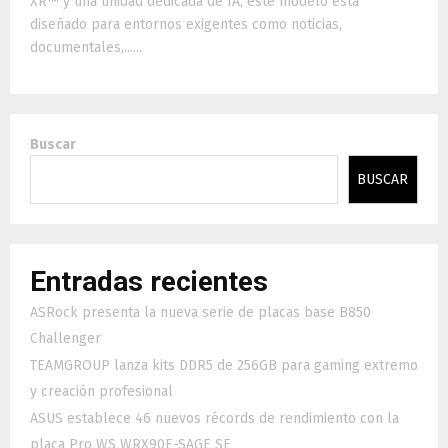
XR™ y una unidad dedicada de IA, este modelo está
diseñado para entornos exigentes como noticias,
documentales,......
Buscar
BUSCAR
Entradas recientes
ASRock presenta la nueva serie de placas base B850
Challenger
TEAMGROUP lanza kits DDR5 de 256GB para gaming extremo
y creación profesional
ASUS establece 46 nuevos récords de rendimiento con la
placa Pro WS WRX90E-SAGE SE