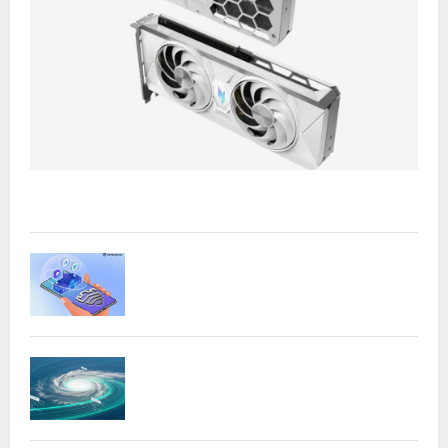
H
Acer presenta las nuevas tarjetas gráficas Nitro: potencia
y versatilidad para entusiastas...
Samsung refuerza la privacidad en Galaxy
AI con procesamiento...
DeepMind lanza Weather Lab con IA para
predecir ciclones