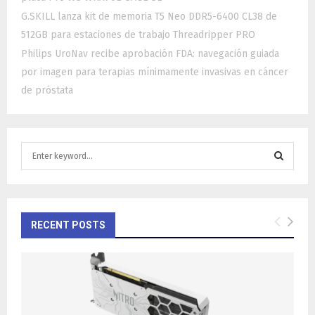
G.SKILL lanza kit de memoria T5 Neo DDR5-6400 CL38 de
512GB para estaciones de trabajo Threadripper PRO
Philips UroNav recibe aprobación FDA: navegación guiada
por imagen para terapias mínimamente invasivas en cáncer
de próstata
S
e
a
S
r
c
E
h
RECENT POSTS
f
A
o
r
R
:
C