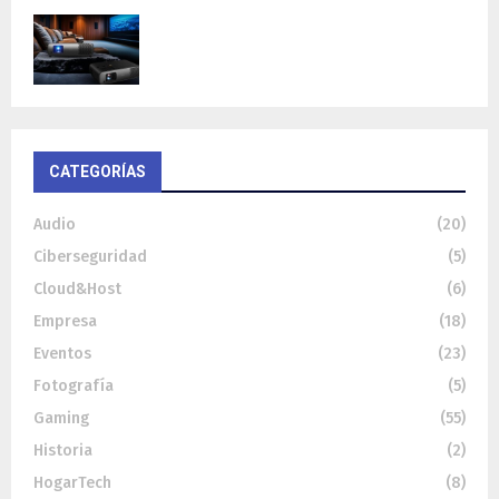
BenQ W4100i: proyector 4K HDR con AI
Cinema y...
CATEGORÍAS
Audio
(20)
Ciberseguridad
(5)
Cloud&Host
(6)
Empresa
(18)
Eventos
(23)
Fotografía
(5)
Gaming
(55)
Historia
(2)
HogarTech
(8)