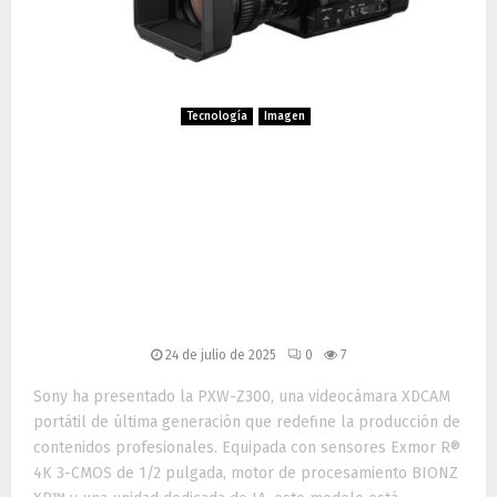
Tecnología
Imagen
Sony PXW-Z300:
videocámara XDCAM
portátil con IA, autenticidad
digital y conectividad
avanzada
24 de julio de 2025
0
7
Sony ha presentado la PXW-Z300, una videocámara XDCAM
portátil de última generación que redefine la producción de
contenidos profesionales. Equipada con sensores Exmor R®
4K 3-CMOS de 1/2 pulgada, motor de procesamiento BIONZ