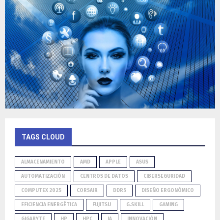
TAGS CLOUD
ALMACENAMIENTO
AMD
APPLE
ASUS
AUTOMATIZACIÓN
CENTROS DE DATOS
CIBERSEGURIDAD
COMPUTEX 2025
CORSAIR
DDR5
DISEÑO ERGONÓMICO
EFICIENCIA ENERGÉTICA
FUJITSU
G.SKILL
GAMING
GIGABYTE
HP
HPC
IA
INNOVACIÓN