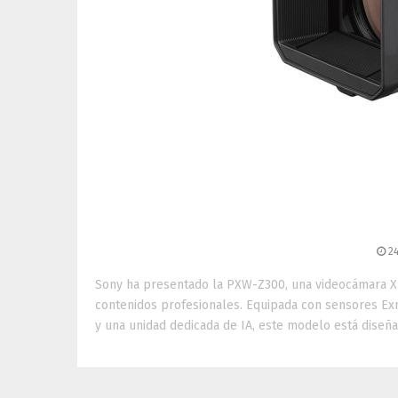
Sony PXW-Z300: video
autenticidad digi
24
Sony ha presentado la PXW-Z300, una videocámara XD
contenidos profesionales. Equipada con sensores 
y una unidad dedicada de IA, este modelo está diseña