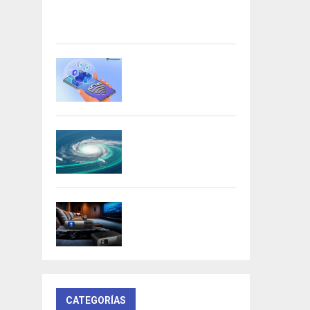
Acer presenta las nuevas tarjetas
gráficas Nitro: potencia y
versatilidad para entusiastas...
Samsung refuerza la
privacidad en Galaxy AI
con procesamiento...
DeepMind lanza
Weather Lab con IA
para predecir ciclones
BenQ W4100i:
proyector 4K HDR con
AI Cinema y...
CATEGORÍAS