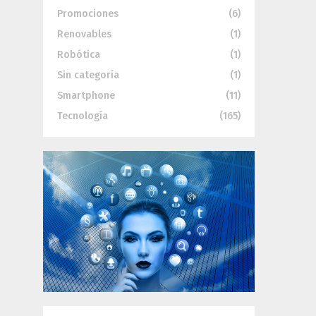
Promociones
(6)
Renovables
(1)
Robótica
(1)
Sin categoría
(1)
Smartphone
(11)
Tecnología
(165)