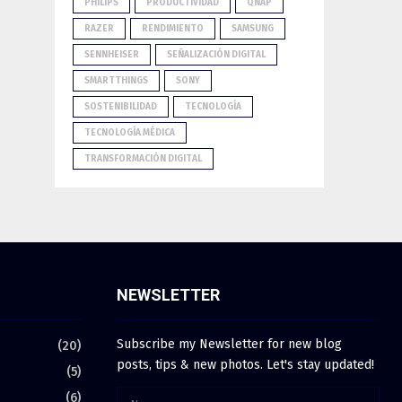
PHILIPS
PRODUCTIVIDAD
QNAP
RAZER
RENDIMIENTO
SAMSUNG
SENNHEISER
SEÑALIZACIÓN DIGITAL
SMARTTHINGS
SONY
SOSTENIBILIDAD
TECNOLOGÍA
TECNOLOGÍA MÉDICA
TRANSFORMACIÓN DIGITAL
NEWSLETTER
Subscribe my Newsletter for new blog
(20)
posts, tips & new photos. Let's stay updated!
(5)
(6)