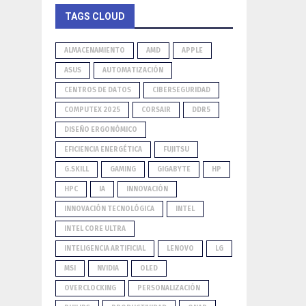
TAGS CLOUD
ALMACENAMIENTO
AMD
APPLE
ASUS
AUTOMATIZACIÓN
CENTROS DE DATOS
CIBERSEGURIDAD
COMPUTEX 2025
CORSAIR
DDR5
DISEÑO ERGONÓMICO
EFICIENCIA ENERGÉTICA
FUJITSU
G.SKILL
GAMING
GIGABYTE
HP
HPC
IA
INNOVACIÓN
INNOVACIÓN TECNOLÓGICA
INTEL
INTEL CORE ULTRA
INTELIGENCIA ARTIFICIAL
LENOVO
LG
MSI
NVIDIA
OLED
OVERCLOCKING
PERSONALIZACIÓN