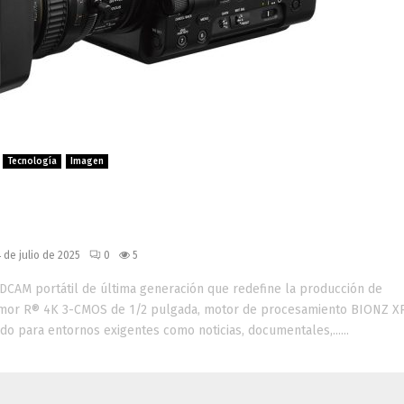
Tecnología
Imagen
cámara XDCAM portátil con IA,
tal y conectividad avanzada
 de julio de 2025
0
5
CAM portátil de última generación que redefine la producción de
Exmor R® 4K 3-CMOS de 1/2 pulgada, motor de procesamiento BIONZ 
do para entornos exigentes como noticias, documentales,......