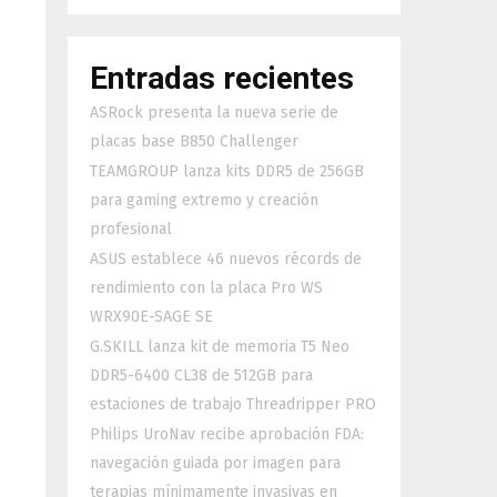
Entradas recientes
ASRock presenta la nueva serie de
placas base B850 Challenger
TEAMGROUP lanza kits DDR5 de 256GB
para gaming extremo y creación
profesional
ASUS establece 46 nuevos récords de
rendimiento con la placa Pro WS
WRX90E-SAGE SE
G.SKILL lanza kit de memoria T5 Neo
DDR5-6400 CL38 de 512GB para
estaciones de trabajo Threadripper PRO
Philips UroNav recibe aprobación FDA:
navegación guiada por imagen para
terapias mínimamente invasivas en