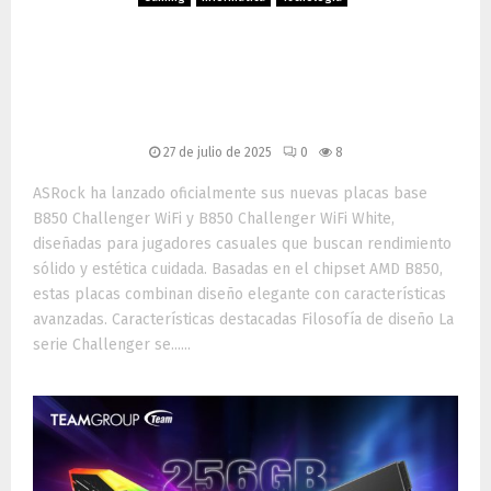
ASRock presenta la nueva
serie de placas base B850
Challenger
27 de julio de 2025
0
8
ASRock ha lanzado oficialmente sus nuevas placas base
B850 Challenger WiFi y B850 Challenger WiFi White,
diseñadas para jugadores casuales que buscan rendimiento
sólido y estética cuidada. Basadas en el chipset AMD B850,
estas placas combinan diseño elegante con características
avanzadas. Características destacadas Filosofía de diseño La
serie Challenger se......