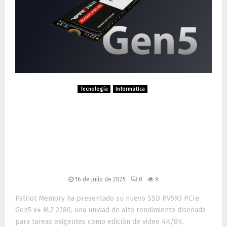
Tecnología
Informática
Patriot Memory lanza el SSD
PV593 Gen5: velocidad
extrema para creadores,
gamers y profesionales
16 de julio de 2025
0
9
Patriot Memory ha presentado su nuevo SSD PV593 PCIe
Gen5 x4 M.2 2280, una unidad de alto rendimiento diseñada
para tareas exigentes como edición de video 4K/8K,