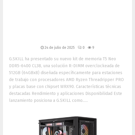
memoria T5 Neo DDR5-
6400 CL38 de 512GB para
estaciones de trabajo
Threadripper PRO
24 de julio de 2025
0
9
G.SKILL ha presentado su nuevo kit de memoria T5 Neo
DDR5-6400 CL38, una solución R-DIMM overclockeada de
512GB (64GBx8) diseñada específicamente para estaciones
de trabajo con procesadores AMD Ryzen Threadripper PRO
y placas base con chipset WRX90. Características técnicas
destacadas Rendimiento y aplicaciones Disponibilidad Este
lanzamiento posiciona a G.SKILL como......