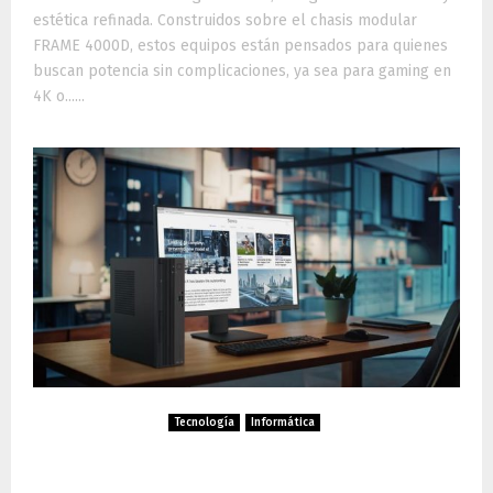
estética refinada. Construidos sobre el chasis modular
FRAME 4000D, estos equipos están pensados para quienes
buscan potencia sin complicaciones, ya sea para gaming en
4K o......
Tecnología
Informática
ASUS presenta