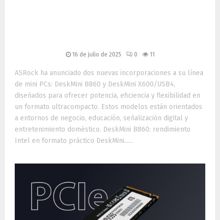
PCs compactos con
conectividad avanzada y
soporte para IA
16 de julio de 2025
0
11
ASRock ha anunciado dos nuevas incorporaciones a su línea
de mini PCs: DeskMini B860 y DeskMini X600/USB4,
diseñados para ofrecer potencia, eficiencia y flexibilidad en
un formato ultracompacto. Estos modelos están orientados
a entornos de negocio, educación, señalización digital y
entretenimiento doméstico. DeskMini B860: rendimiento
Intel en formato práctico DeskMini......