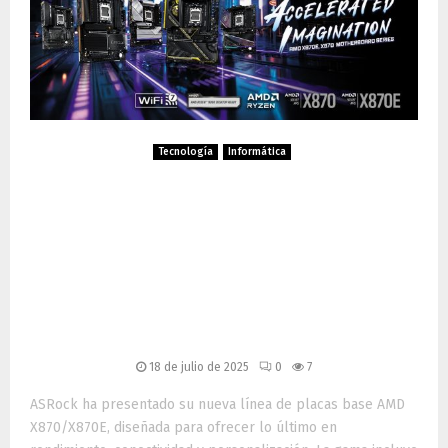
Tecnología
Informática
ASRock lanza nueva gama
de placas base AMD
X870/X870E: rendimiento
extremo para gamers y
creadores
18 de julio de 2025
0
7
ASRock ha presentado su nueva línea de placas base AMD
X870/X870E, diseñada para ofrecer lo último en