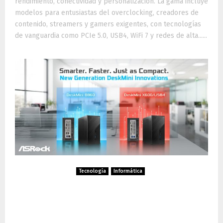
rendimiento, conectividad y personalización. La gama incluye
modelos para entusiastas del overclocking, creadores de
contenido, streamers y gamers exigentes, con tecnologías
de vanguardia como PCIe 5.0, USB4, WiFi 7 y redes de alta......
Tecnología
Informática
ASRock presenta DeskMini
B860 y X600/USB4: mini