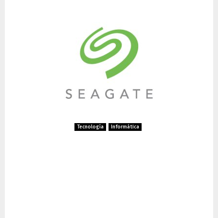
Tecnología
Informática
Seagate lanza discos duros
de 30TB para afrontar la
demanda global de
almacenamiento en centros
de datos con IA