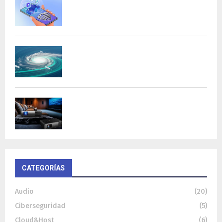
AI con procesamiento...
DeepMind lanza Weather Lab con IA para
predecir ciclones
BenQ W4100i: proyector 4K HDR con AI
Cinema y...
CATEGORÍAS
Audio
(20)
Ciberseguridad
(5)
Cloud&Host
(6)