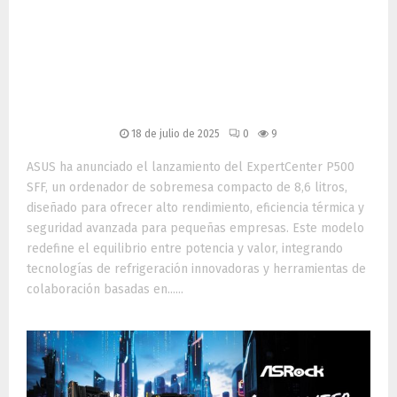
ExpertCenter P500 SFF:
rendimiento silencioso y
seguridad empresarial en
formato compacto
18 de julio de 2025
0
9
ASUS ha anunciado el lanzamiento del ExpertCenter P500
SFF, un ordenador de sobremesa compacto de 8,6 litros,
diseñado para ofrecer alto rendimiento, eficiencia térmica y
seguridad avanzada para pequeñas empresas. Este modelo
redefine el equilibrio entre potencia y valor, integrando
tecnologías de refrigeración innovadoras y herramientas de
colaboración basadas en......