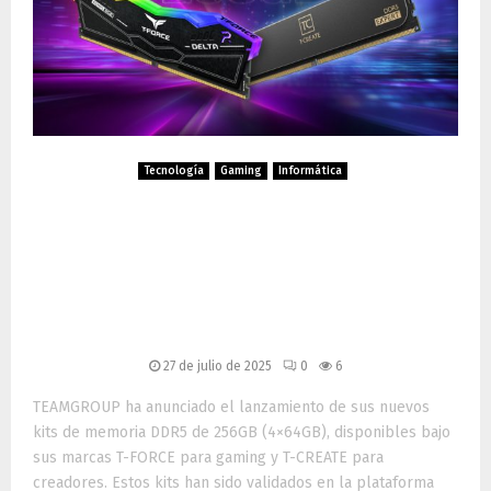
Tecnología
Gaming
Informática
TEAMGROUP lanza kits
DDR5 de 256GB para
gaming extremo y creación
profesional
27 de julio de 2025
0
6
TEAMGROUP ha anunciado el lanzamiento de sus nuevos
kits de memoria DDR5 de 256GB (4×64GB), disponibles bajo
sus marcas T-FORCE para gaming y T-CREATE para
creadores. Estos kits han sido validados en la plataforma