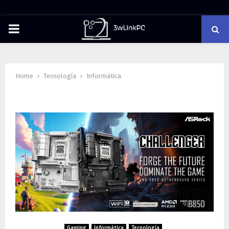
PRIMARY
MENU
Home
Tecnología
Informática
Category : Informática
Gaming
Informática
Tecnología