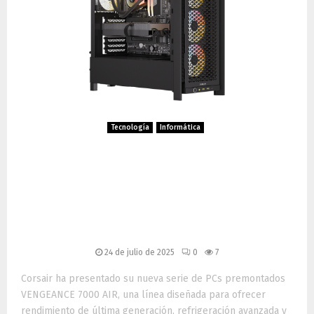
Tecnología
Informática
Corsair VENGEANCE 7000
AIR: potencia extrema y
diseño modular para
gamers y creadores
24 de julio de 2025
0
7
Corsair ha presentado su nueva serie de PCs premontados
VENGEANCE 7000 AIR, una línea diseñada para ofrecer
rendimiento de última generación, refrigeración avanzada y