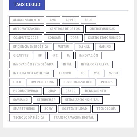
TAGS CLOUD
ALMACENAMIENTO
AMD
APPLE
ASUS
AUTOMATIZACIÓN
CENTROS DE DATOS
CIBERSEGURIDAD
COMPUTEX 2025
CORSAIR
DDR5
DISEÑO ERGONÓMICO
EFICIENCIA ENERGÉTICA
FUJITSU
G.SKILL
GAMING
GIGABYTE
HP
HPC
IA
INNOVACIÓN
INNOVACIÓN TECNOLÓGICA
INTEL
INTEL CORE ULTRA
INTELIGENCIA ARTIFICIAL
LENOVO
LG
MSI
NVIDIA
OLED
OVERCLOCKING
PERSONALIZACIÓN
PHILIPS
PRODUCTIVIDAD
QNAP
RAZER
RENDIMIENTO
SAMSUNG
SENNHEISER
SEÑALIZACIÓN DIGITAL
SMARTTHINGS
SONY
SOSTENIBILIDAD
TECNOLOGÍA
TECNOLOGÍA MÉDICA
TRANSFORMACIÓN DIGITAL