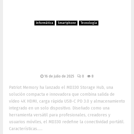
Informática
Smartphone
Tecnología
Patriot Memory presenta el
MD330 Storage Hub: carga,
conexión y almacenamiento
en un solo dispositivo
16 de julio de 2025
0
8
Patriot Memory ha lanzado el MD330 Storage Hub, una
solución compacta e innovadora que combina salida de
vídeo 4K HDMI, carga rápida USB-C PD 3.0 y almacenamiento
integrado en un solo dispositivo. Diseñado como una
herramienta versátil para profesionales, creadores y
usuarios móviles, el MD330 redefine la conectividad portátil.
Características......