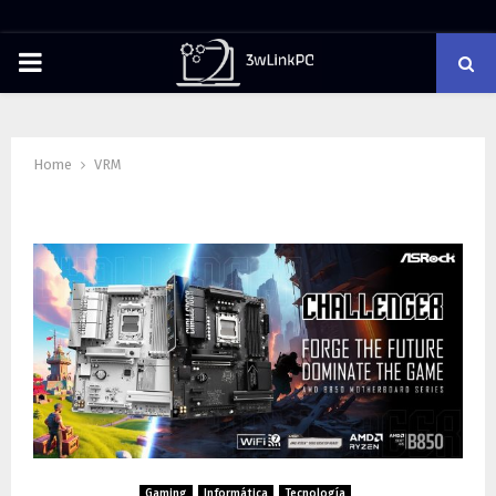
PRIMARY
MENU
Home
VRM
Tag : VRM
Gaming
Informática
Tecnología