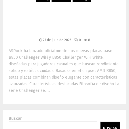
ASRock presenta la nueva
serie de placas base B850
Challenger
27 de julio de 2025
0
8
ASRock ha lanzado oficialmente sus nuevas placas base
B850 Challenger WiFi y B850 Challenger WiFi White,
diseñadas para jugadores casuales que buscan rendimiento
sólido y estética cuidada. Basadas en el chipset AMD B850,
estas placas combinan diseño elegante con características
avanzadas. Características destacadas Filosofía de diseño La
serie Challenger se......
Buscar
BUSCAR