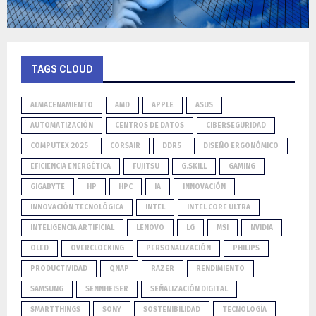
TAGS CLOUD
ALMACENAMIENTO
AMD
APPLE
ASUS
AUTOMATIZACIÓN
CENTROS DE DATOS
CIBERSEGURIDAD
COMPUTEX 2025
CORSAIR
DDR5
DISEÑO ERGONÓMICO
EFICIENCIA ENERGÉTICA
FUJITSU
G.SKILL
GAMING
GIGABYTE
HP
HPC
IA
INNOVACIÓN
INNOVACIÓN TECNOLÓGICA
INTEL
INTEL CORE ULTRA
INTELIGENCIA ARTIFICIAL
LENOVO
LG
MSI
NVIDIA
OLED
OVERCLOCKING
PERSONALIZACIÓN
PHILIPS
PRODUCTIVIDAD
QNAP
RAZER
RENDIMIENTO
SAMSUNG
SENNHEISER
SEÑALIZACIÓN DIGITAL
SMARTTHINGS
SONY
SOSTENIBILIDAD
TECNOLOGÍA