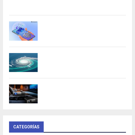
Acer presenta las nuevas tarjetas gráficas Nitro: potencia
y versatilidad para entusiastas...
Samsung refuerza la privacidad en Galaxy
AI con procesamiento...
DeepMind lanza Weather Lab con IA para
predecir ciclones
BenQ W4100i: proyector 4K HDR con AI
Cinema y...
CATEGORÍAS