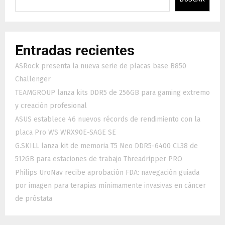
Entradas recientes
ASRock presenta la nueva serie de placas base B850
Challenger
TEAMGROUP lanza kits DDR5 de 256GB para gaming extremo
y creación profesional
ASUS establece 46 nuevos récords de rendimiento con la
placa Pro WS WRX90E-SAGE SE
G.SKILL lanza kit de memoria T5 Neo DDR5-6400 CL38 de
512GB para estaciones de trabajo Threadripper PRO
Philips UroNav recibe aprobación FDA: navegación guiada
por imagen para terapias mínimamente invasivas en cáncer
de próstata