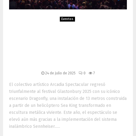
Eventos
Sennheiser Spectera
impulsa el espectáculo
Dragonfly de Arcadia en
Glastonbury 2025
24 de julio de 2025
0
7
El colectivo artístico Arcadia Spectacular regresó
triunfalmente al festival Glastonbury 2025 con su icónico
escenario Dragonfly, una instalación de 13 metros construida
a partir de un helicóptero Sea King transformado en
escultura metálica viviente. Este año, el espectáculo se
elevó aún más gracias a la implementación del sistema
inalámbrico Sennheiser......