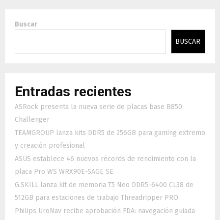
Buscar
BUSCAR
Entradas recientes
ASRock presenta la nueva serie de placas base B850
Challenger
TEAMGROUP lanza kits DDR5 de 256GB para gaming extremo
y creación profesional
ASUS establece 46 nuevos récords de rendimiento con la
placa Pro WS WRX90E-SAGE SE
G.SKILL lanza kit de memoria T5 Neo DDR5-6400 CL38 de
512GB para estaciones de trabajo Threadripper PRO
Philips UroNav recibe aprobación FDA: navegación guiada