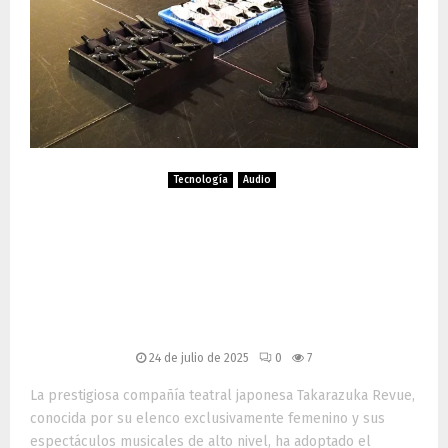
Tecnología
Audio
Takarazuka Revue confía en
Sennheiser Digital 6000:
excelencia sonora en el
teatro japonés
24 de julio de 2025
0
7
La prestigiosa compañía teatral japonesa Takarazuka Revue,
conocida por su elenco exclusivamente femenino y sus
espectáculos musicales de alto nivel, ha adoptado el