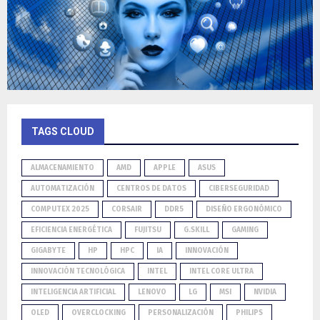
TAGS CLOUD
ALMACENAMIENTO
AMD
APPLE
ASUS
AUTOMATIZACIÓN
CENTROS DE DATOS
CIBERSEGURIDAD
COMPUTEX 2025
CORSAIR
DDR5
DISEÑO ERGONÓMICO
EFICIENCIA ENERGÉTICA
FUJITSU
G.SKILL
GAMING
GIGABYTE
HP
HPC
IA
INNOVACIÓN
INNOVACIÓN TECNOLÓGICA
INTEL
INTEL CORE ULTRA
INTELIGENCIA ARTIFICIAL
LENOVO
LG
MSI
NVIDIA
OLED
OVERCLOCKING
PERSONALIZACIÓN
PHILIPS