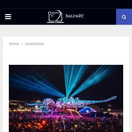
PRIMARY
MENU
Home
Sennheiser
Tag : Sennheiser