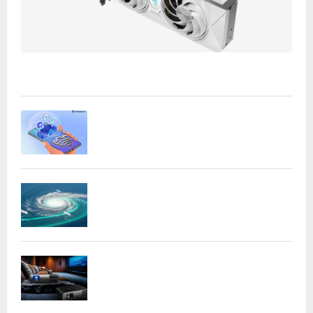
Acer presenta las nuevas tarjetas gráficas Nitro: potencia
y versatilidad para entusiastas...
Samsung refuerza la privacidad en Galaxy
AI con procesamiento...
DeepMind lanza Weather Lab con IA para
predecir ciclones
BenQ W4100i: proyector 4K HDR con AI
Cinema y...