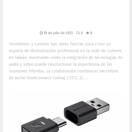
transforman los espacios de
reunión: integración
inteligente en Taiwán
18 de julio de 2025
0
8
Sennheiser y Lumens han unido fuerzas para crear un
espacio de demostración profesional en la sede de Lumens
en Taiwán, mostrando cómo la integración de tecnologías de
audio y vídeo puede revolucionar la experiencia de las
reuniones híbridas. La colaboración combina el micrófono
de techo TeamConnect Ceiling 2 (TCC 2)......