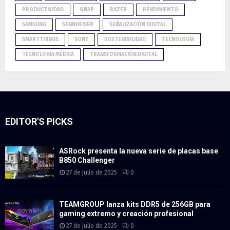
PRODUCTIVIDAD
QNAP
RAZER
RENDIMIENTO
SAMSUNG
SENNHEISER
SEÑALIZACIÓN DIGITAL
SMARTTHINGS
SONY
SOSTENIBILIDAD
TECNOLOGÍA
TECNOLOGÍA MÉDICA
TRANSFORMACIÓN DIGITAL
EDITOR'S PICKS
ASRock presenta la nueva serie de placas base
B850 Challenger
27 de julio de 2025
0
TEAMGROUP lanza kits DDR5 de 256GB para
gaming extremo y creación profesional
27 de julio de 2025
0