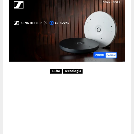
Audio
Tecnología
El micrófono TeamConnect
Ceiling Medium de
Sennheiser obtiene
certificación para Zoom
Rooms con Q-SYS