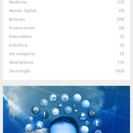
Medicina
(21)
Mundo digital
(9)
Noticias
(96)
Promociones
(6)
Renovables
(1)
Robótica
(1)
Sin categoría
(1)
Smartphone
(11)
Tecnología
(165)