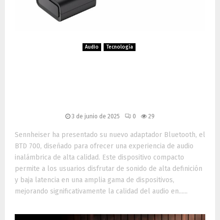
Audio
Tecnología
Sennheiser BTD 700: Audio
inalámbrico de alta fidelidad
en un dispositivo compacto
3 de junio de 2025
0
29
Sennheiser ha presentado su nuevo adaptador Bluetooth, el
BTD 700, diseñado para ofrecer una experiencia de audio
inalámbrica de alta calidad. Este dispositivo compacto
permite a los usuarios disfrutar de sonido de alta definición
y baja latencia en una amplia gama de dispositivos,
mejorando significativamente la calidad del audio en......