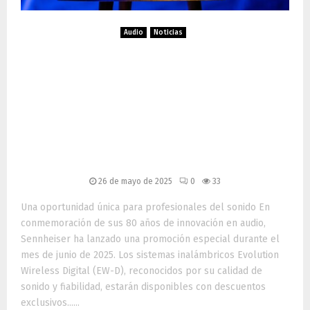
Audio
Noticias
Sennheiser celebra su 80.º
aniversario con
promociones exclusivas en
sistemas inalámbricos EW-
D
26 de mayo de 2025
0
33
Una oportunidad única para profesionales del sonido En
conmemoración de sus 80 años de innovación en audio,
Sennheiser ha lanzado una promoción especial durante el
mes de junio de 2025. Los sistemas inalámbricos Evolution
Wireless Digital (EW-D), reconocidos por su calidad de
sonido y fiabilidad, estarán disponibles con descuentos
exclusivos......