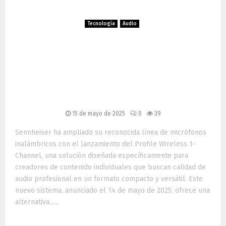
Tecnología
Audio
Sennheiser Profile Wireless
1-Channel: Flexibilidad y
Alta Fidelidad para
Creadores de Contenido
15 de mayo de 2025
0
39
Sennheiser ha ampliado su reconocida línea de micrófonos
inalámbricos con el lanzamiento del Profile Wireless 1-
Channel, una solución diseñada específicamente para
creadores de contenido individuales que buscan calidad de
audio profesional en un formato compacto y versátil. Este
nuevo sistema, anunciado el 14 de mayo de 2025, ofrece una
alternativa......