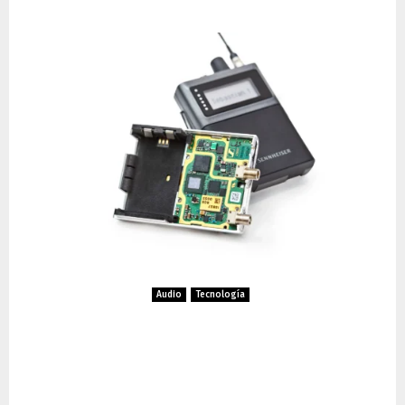
Audio
Tecnología
Sennheiser Spectera: La
Revolución Bidireccional en
Audio Profesional