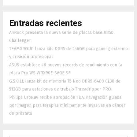
Entradas recientes
ASRock presenta la nueva serie de placas base B850
Challenger
TEAMGROUP lanza kits DDR5 de 256GB para gaming extremo
y creación profesional
ASUS establece 46 nuevos récords de rendimiento con la
placa Pro WS WRX90E-SAGE SE
G.SKILL lanza kit de memoria T5 Neo DDR5-6400 CL38 de
512GB para estaciones de trabajo Threadripper PRO
Philips UroNav recibe aprobación FDA: navegación guiada
por imagen para terapias mínimamente invasivas en cáncer
de próstata