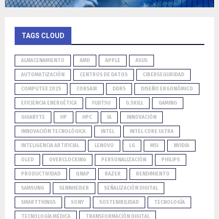
TAGS CLOUD
ALMACENAMIENTO
AMD
APPLE
ASUS
AUTOMATIZACIÓN
CENTROS DE DATOS
CIBERSEGURIDAD
COMPUTEX 2025
CORSAIR
DDR5
DISEÑO ERGONÓMICO
EFICIENCIA ENERGÉTICA
FUJITSU
G.SKILL
GAMING
GIGABYTE
HP
HPC
IA
INNOVACIÓN
INNOVACIÓN TECNOLÓGICA
INTEL
INTEL CORE ULTRA
INTELIGENCIA ARTIFICIAL
LENOVO
LG
MSI
NVIDIA
OLED
OVERCLOCKING
PERSONALIZACIÓN
PHILIPS
PRODUCTIVIDAD
QNAP
RAZER
RENDIMIENTO
SAMSUNG
SENNHEISER
SEÑALIZACIÓN DIGITAL
SMARTTHINGS
SONY
SOSTENIBILIDAD
TECNOLOGÍA
TECNOLOGÍA MÉDICA
TRANSFORMACIÓN DIGITAL