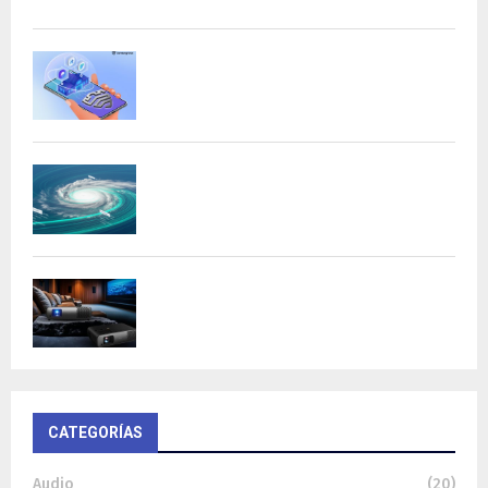
y versatilidad para entusiastas...
Samsung refuerza la privacidad en Galaxy
AI con procesamiento...
DeepMind lanza Weather Lab con IA para
predecir ciclones
BenQ W4100i: proyector 4K HDR con AI
Cinema y...
CATEGORÍAS
Audio
(20)