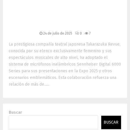
Sennheiser Digital 6000:
excelencia sonora en el
teatro japonés
24 de julio de 2025
0
7
La prestigiosa compañía teatral japonesa Takarazuka Revue,
conocida por su elenco exclusivamente femenino y sus
espectáculos musicales de alto nivel, ha adoptado el
sistema de micrófonos inalámbricos Sennheiser Digital 6000
Series para sus presentaciones en la Expo 2025 y otros
escenarios emblemáticos. Esta colaboración refuerza una
relación de más de......
Buscar
BUSCAR