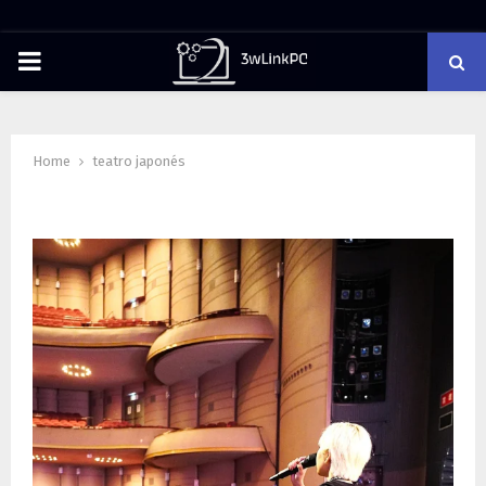
PRIMARY
MENU
Home
teatro japonés
Tag : teatro japonés