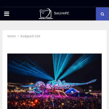
PRIMARY
MENU
Home
bodypack SEK
Tag : bodypack SEK