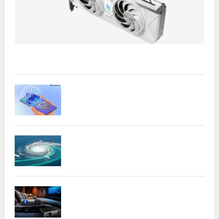
Acer presenta las nuevas tarjetas gráficas Nitro: potencia
y versatilidad para entusiastas...
Samsung refuerza la privacidad en Galaxy
AI con procesamiento...
DeepMind lanza Weather Lab con IA para
predecir ciclones
BenQ W4100i: proyector 4K HDR con AI
Cinema y...