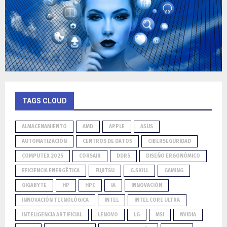
TAGS CLOUD
ALMACENAMIENTO
AMD
APPLE
ASUS
AUTOMATIZACIÓN
CENTROS DE DATOS
CIBERSEGURIDAD
COMPUTEX 2025
CORSAIR
DDR5
DISEÑO ERGONÓMICO
EFICIENCIA ENERGÉTICA
FUJITSU
G.SKILL
GAMING
GIGABYTE
HP
HPC
IA
INNOVACIÓN
INNOVACIÓN TECNOLÓGICA
INTEL
INTEL CORE ULTRA
INTELIGENCIA ARTIFICIAL
LENOVO
LG
MSI
NVIDIA