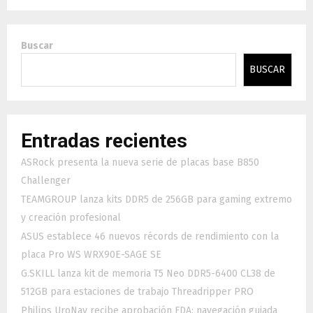
Buscar
BUSCAR
Entradas recientes
ASRock presenta la nueva serie de placas base B850
Challenger
TEAMGROUP lanza kits DDR5 de 256GB para gaming extremo
y creación profesional
ASUS establece 46 nuevos récords de rendimiento con la
placa Pro WS WRX90E-SAGE SE
G.SKILL lanza kit de memoria T5 Neo DDR5-6400 CL38 de
512GB para estaciones de trabajo Threadripper PRO
Philips UroNav recibe aprobación FDA: navegación guiada