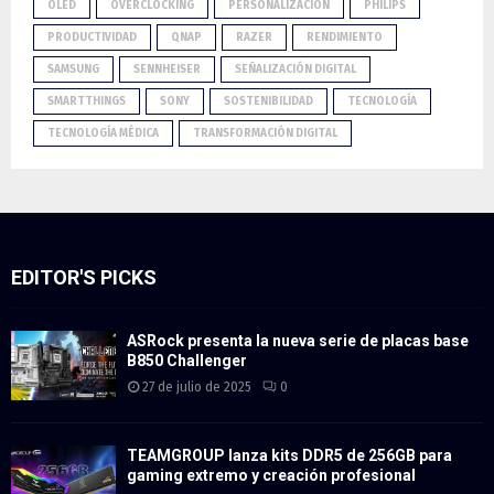
OLED
OVERCLOCKING
PERSONALIZACIÓN
PHILIPS
PRODUCTIVIDAD
QNAP
RAZER
RENDIMIENTO
SAMSUNG
SENNHEISER
SEÑALIZACIÓN DIGITAL
SMARTTHINGS
SONY
SOSTENIBILIDAD
TECNOLOGÍA
TECNOLOGÍA MÉDICA
TRANSFORMACIÓN DIGITAL
EDITOR'S PICKS
ASRock presenta la nueva serie de placas base
B850 Challenger
27 de julio de 2025
0
TEAMGROUP lanza kits DDR5 de 256GB para
gaming extremo y creación profesional