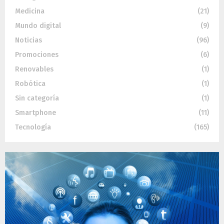
Medicina
(21)
Mundo digital
(9)
Noticias
(96)
Promociones
(6)
Renovables
(1)
Robótica
(1)
Sin categoría
(1)
Smartphone
(11)
Tecnología
(165)