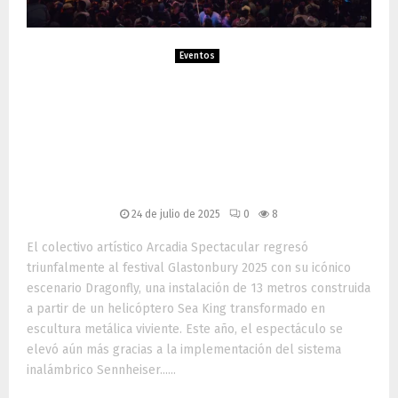
Eventos
Sennheiser Spectera
impulsa el espectáculo
Dragonfly de Arcadia en
Glastonbury 2025
24 de julio de 2025
0
8
El colectivo artístico Arcadia Spectacular regresó
triunfalmente al festival Glastonbury 2025 con su icónico
escenario Dragonfly, una instalación de 13 metros construida
a partir de un helicóptero Sea King transformado en
escultura metálica viviente. Este año, el espectáculo se
elevó aún más gracias a la implementación del sistema
inalámbrico Sennheiser......