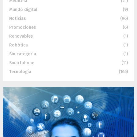
Medicina
(21)
Mundo digital
(9)
Noticias
(96)
Promociones
(6)
Renovables
(1)
Robótica
(1)
Sin categoría
(1)
Smartphone
(11)
Tecnología
(165)