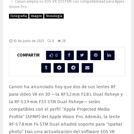
Canon amplía su EOS VR SYSTEM con compatibilidad para Apple
Vision Pro
Fotografía
Imagen
Tecnología
Canon amplía su EOS VR SYSTEM con
compatibilidad para Apple Vision Pro
10 de junio de 2025
0
28
COMPARTIR
0
Canon ha anunciado hoy que dos de sus lentes RF
para vídeo VR en 3D —la RF 5.2 mm F2.8 L Dual Fisheye y
la RF‑S 3.9 mm F3.5 STM Dual Fisheye— serán
compatibles con el perfil “Apple Projected Media
Profile” (APMP) del Apple Vision Pro. Además, la lente
RF‑S 7.8 mm F4 STM Dual añadirá soporte para “spatial
photo” tras una actualización del software EOS VR