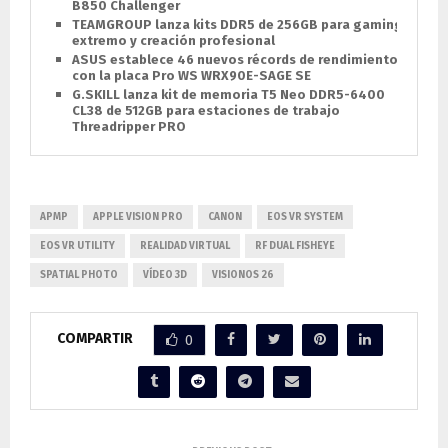
B850 Challenger
TEAMGROUP lanza kits DDR5 de 256GB para gaming
extremo y creación profesional
ASUS establece 46 nuevos récords de rendimiento
con la placa Pro WS WRX90E-SAGE SE
G.SKILL lanza kit de memoria T5 Neo DDR5-6400
CL38 de 512GB para estaciones de trabajo
Threadripper PRO
APMP
APPLE VISION PRO
CANON
EOS VR SYSTEM
EOS VR UTILITY
REALIDAD VIRTUAL
RF DUAL FISHEYE
SPATIAL PHOTO
VÍDEO 3D
VISIONOS 26
COMPARTIR
0