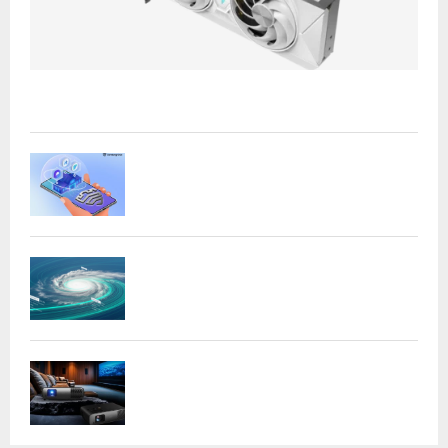
Acer presenta las nuevas tarjetas gráficas Nitro: potencia
y versatilidad para entusiastas...
Samsung refuerza la privacidad en Galaxy
AI con procesamiento...
DeepMind lanza Weather Lab con IA para
predecir ciclones
BenQ W4100i: proyector 4K HDR con AI
Cinema y...