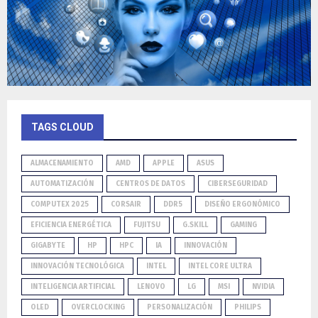
TAGS CLOUD
ALMACENAMIENTO
AMD
APPLE
ASUS
AUTOMATIZACIÓN
CENTROS DE DATOS
CIBERSEGURIDAD
COMPUTEX 2025
CORSAIR
DDR5
DISEÑO ERGONÓMICO
EFICIENCIA ENERGÉTICA
FUJITSU
G.SKILL
GAMING
GIGABYTE
HP
HPC
IA
INNOVACIÓN
INNOVACIÓN TECNOLÓGICA
INTEL
INTEL CORE ULTRA
INTELIGENCIA ARTIFICIAL
LENOVO
LG
MSI
NVIDIA
OLED
OVERCLOCKING
PERSONALIZACIÓN
PHILIPS