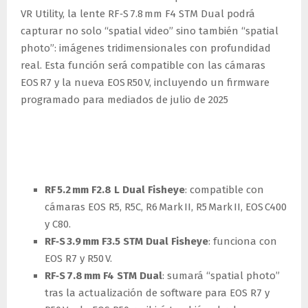
VR Utility, la lente RF‑S 7.8 mm F4 STM Dual podrá
capturar no solo “spatial video” sino también “spatial
photo”: imágenes tridimensionales con profundidad
real. Esta función será compatible con las cámaras
EOS R7 y la nueva EOS R50 V, incluyendo un firmware
programado para mediados de julio de 2025
Compatibilidad y flujo de
trabajo mejorados
RF 5.2 mm F2.8 L Dual Fisheye
: compatible con
cámaras EOS R5, R5C, R6 Mark II, R5 Mark II, EOS C400
y C80.
RF‑S 3.9 mm F3.5 STM Dual Fisheye
: funciona con
EOS R7 y R50 V.
RF‑S 7.8 mm F4 STM Dual
: sumará “spatial photo”
tras la actualización de software para EOS R7 y