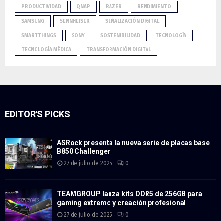
PRODUCTIVIDAD
QNAP
RAZER
RENDIMIENTO
SAMSUNG
SENNHEISER
SEÑALIZACIÓN DIGITAL
SMARTTHINGS
SONY
SOSTENIBILIDAD
TECNOLOGÍA
TECNOLOGÍA MÉDICA
TRANSFORMACIÓN DIGITAL
EDITOR'S PICKS
ASRock presenta la nueva serie de placas base
B850 Challenger
27 de julio de 2025
0
TEAMGROUP lanza kits DDR5 de 256GB para
gaming extremo y creación profesional
27 de julio de 2025
0