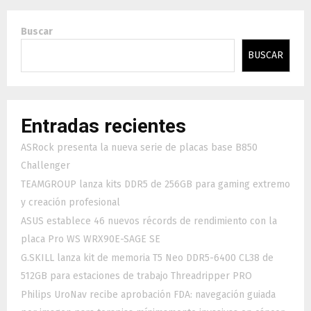
Buscar
BUSCAR
Entradas recientes
ASRock presenta la nueva serie de placas base B850
Challenger
TEAMGROUP lanza kits DDR5 de 256GB para gaming extremo
y creación profesional
ASUS establece 46 nuevos récords de rendimiento con la
placa Pro WS WRX90E-SAGE SE
G.SKILL lanza kit de memoria T5 Neo DDR5-6400 CL38 de
512GB para estaciones de trabajo Threadripper PRO
Philips UroNav recibe aprobación FDA: navegación guiada