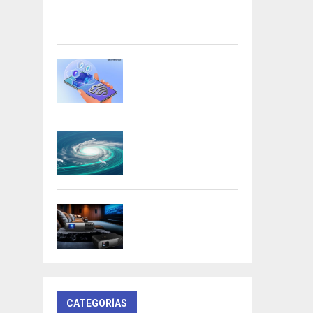
Acer presenta las nuevas tarjetas
gráficas Nitro: potencia y
versatilidad para entusiastas...
Samsung refuerza la
privacidad en Galaxy AI
con procesamiento...
DeepMind lanza
Weather Lab con IA
para predecir ciclones
BenQ W4100i:
proyector 4K HDR con
AI Cinema y...
CATEGORÍAS