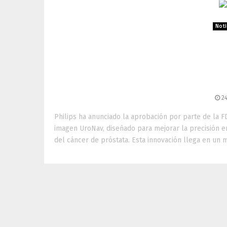
Noti
Philips UroNav recibe a
por imagen para tera
cánc
24
Philips ha anunciado la aprobación por parte de la F
imagen UroNav, diseñado para mejorar la precisión e
del cáncer de próstata. Esta innovación llega en un mo