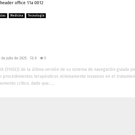
cias
Medicina
Tecnología
probación FDA: navegación guiad
pias mínimamente invasivas en
er de próstata
 de julio de 2025
0
5
DA (510(k)) de la última versión de su sistema de navegación guiada p
n procedimientos terapéuticos mínimamente invasivos en el tratamien
mento crítico, dado que......