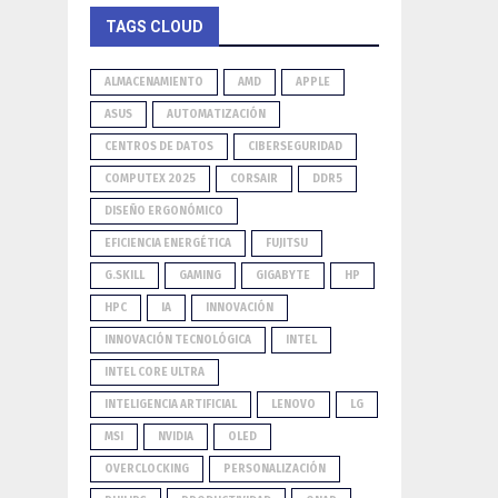
TAGS CLOUD
ALMACENAMIENTO
AMD
APPLE
ASUS
AUTOMATIZACIÓN
CENTROS DE DATOS
CIBERSEGURIDAD
COMPUTEX 2025
CORSAIR
DDR5
DISEÑO ERGONÓMICO
EFICIENCIA ENERGÉTICA
FUJITSU
G.SKILL
GAMING
GIGABYTE
HP
HPC
IA
INNOVACIÓN
INNOVACIÓN TECNOLÓGICA
INTEL
INTEL CORE ULTRA
INTELIGENCIA ARTIFICIAL
LENOVO
LG
MSI
NVIDIA
OLED
OVERCLOCKING
PERSONALIZACIÓN