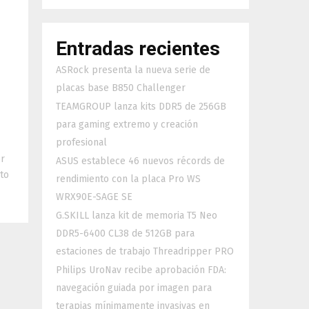
Entradas recientes
a
ASRock presenta la nueva serie de
placas base B850 Challenger
TEAMGROUP lanza kits DDR5 de 256GB
para gaming extremo y creación
profesional
or
ASUS establece 46 nuevos récords de
to
rendimiento con la placa Pro WS
WRX90E-SAGE SE
G.SKILL lanza kit de memoria T5 Neo
DDR5-6400 CL38 de 512GB para
estaciones de trabajo Threadripper PRO
Philips UroNav recibe aprobación FDA:
navegación guiada por imagen para
terapias mínimamente invasivas en