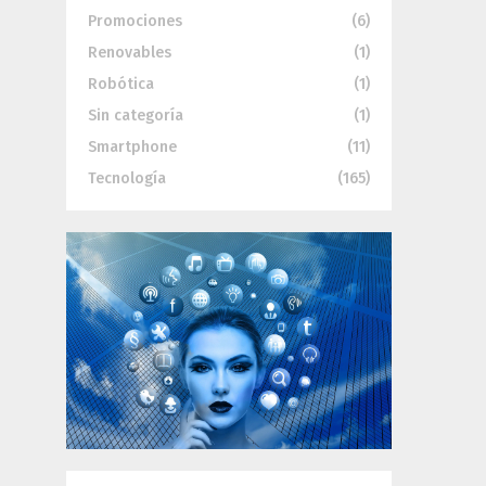
Promociones
(6)
Renovables
(1)
Robótica
(1)
Sin categoría
(1)
Smartphone
(11)
Tecnología
(165)