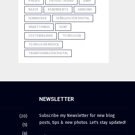
PHILIPS
PRODUCTIVIDAD
QNAP
RAZER
RENDIMIENTO
SAMSUNG
SENNHEISER
SEÑALIZACIÓN DIGITAL
SMARTTHINGS
SONY
SOSTENIBILIDAD
TECNOLOGÍA
TECNOLOGÍA MÉDICA
TRANSFORMACIÓN DIGITAL
NEWSLETTER
Subscribe my Newsletter for new blog
(20)
posts, tips & new photos. Let's stay updated!
(5)
(6)