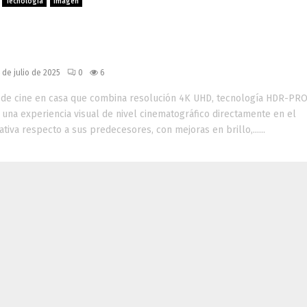
Tecnología
Imagen
r 4K HDR con AI Cinema y color
ráfico para el hogar
 de julio de 2025
0
6
e de cine en casa que combina resolución 4K UHD, tecnología HDR-PRO
r una experiencia visual de nivel cinematográfico directamente en el
tiva respecto a sus predecesores, con mejoras en brillo,......