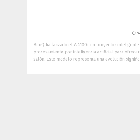
BenQ W4100i: proyecto
cinematog
24
BenQ ha lanzado el W4100i, un proyector inteligent
procesamiento por inteligencia artificial para ofrece
salón. Este modelo representa una evolución significa