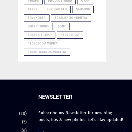
PHILIPS
PRODUCTIVIDAD
QNAP
RAZER
RENDIMIENTO
SAMSUNG
SENNHEISER
SEÑALIZACIÓN DIGITAL
SMARTTHINGS
SONY
SOSTENIBILIDAD
TECNOLOGÍA
TECNOLOGÍA MÉDICA
TRANSFORMACIÓN DIGITAL
NEWSLETTER
Subscribe my Newsletter for new blog
(20)
posts, tips & new photos. Let's stay updated!
(5)
(6)