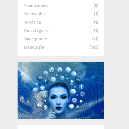
Promociones
(6)
Renovables
(1)
Robótica
(1)
Sin categoría
(1)
Smartphone
(11)
Tecnología
(165)