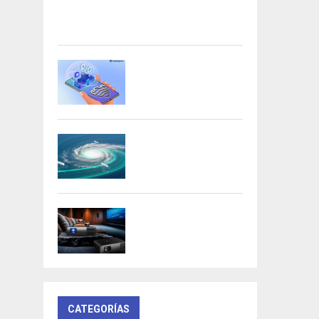
Acer presenta las nuevas tarjetas
gráficas Nitro: potencia y
versatilidad para entusiastas...
Samsung refuerza la
privacidad en Galaxy AI
con procesamiento...
DeepMind lanza
Weather Lab con IA
para predecir ciclones
BenQ W4100i:
proyector 4K HDR con
AI Cinema y...
CATEGORÍAS