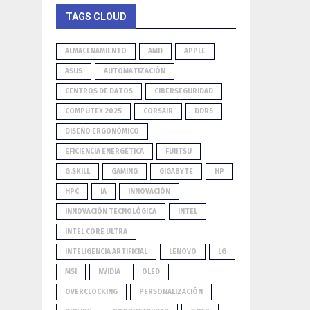
TAGS CLOUD
ALMACENAMIENTO
AMD
APPLE
ASUS
AUTOMATIZACIÓN
CENTROS DE DATOS
CIBERSEGURIDAD
COMPUTEX 2025
CORSAIR
DDR5
DISEÑO ERGONÓMICO
EFICIENCIA ENERGÉTICA
FUJITSU
G.SKILL
GAMING
GIGABYTE
HP
HPC
IA
INNOVACIÓN
INNOVACIÓN TECNOLÓGICA
INTEL
INTEL CORE ULTRA
INTELIGENCIA ARTIFICIAL
LENOVO
LG
MSI
NVIDIA
OLED
OVERCLOCKING
PERSONALIZACIÓN