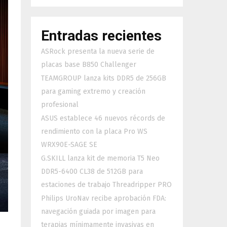
Entradas recientes
ASRock presenta la nueva serie de
placas base B850 Challenger
TEAMGROUP lanza kits DDR5 de 256GB
para gaming extremo y creación
profesional
ASUS establece 46 nuevos récords de
rendimiento con la placa Pro WS
WRX90E-SAGE SE
G.SKILL lanza kit de memoria T5 Neo
DDR5-6400 CL38 de 512GB para
estaciones de trabajo Threadripper PRO
Philips UroNav recibe aprobación FDA:
navegación guiada por imagen para
terapias mínimamente invasivas en