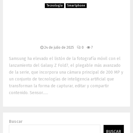
Tecnología
Smartphone
Galaxy Z Fold7: la cámara
Ultra de 200 MP que
redefine la fotografía móvil
24 de julio de 2025
0
7
Samsung ha elevado el listón de la fotografía móvil con el
lanzamiento del Galaxy Z Fold7, el plegable más avanzado
de la serie, que incorpora una cámara principal de 200 MP y
un conjunto de tecnologías de inteligencia artificial que
transforman la forma de capturar, editar y compartir
contenido. Sensor......
Buscar
BUSCAR