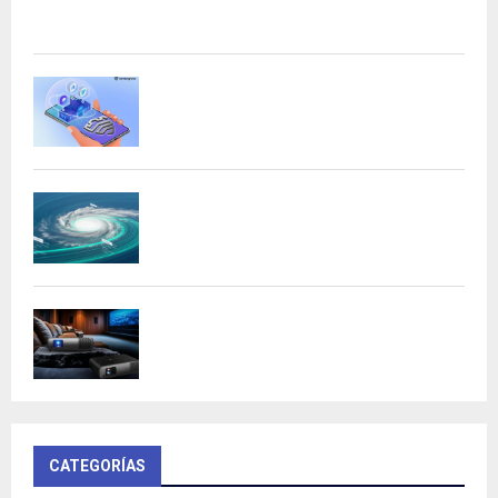
Acer presenta las nuevas tarjetas gráficas Nitro: potencia
y versatilidad para entusiastas...
Samsung refuerza la privacidad en Galaxy
AI con procesamiento...
DeepMind lanza Weather Lab con IA para
predecir ciclones
BenQ W4100i: proyector 4K HDR con AI
Cinema y...
CATEGORÍAS