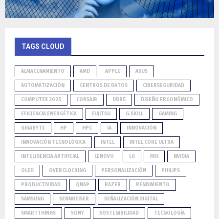
TAGS CLOUD
ALMACENAMIENTO
AMD
APPLE
ASUS
AUTOMATIZACIÓN
CENTROS DE DATOS
CIBERSEGURIDAD
COMPUTEX 2025
CORSAIR
DDR5
DISEÑO ERGONÓMICO
EFICIENCIA ENERGÉTICA
FUJITSU
G.SKILL
GAMING
GIGABYTE
HP
HPC
IA
INNOVACIÓN
INNOVACIÓN TECNOLÓGICA
INTEL
INTEL CORE ULTRA
INTELIGENCIA ARTIFICIAL
LENOVO
LG
MSI
NVIDIA
OLED
OVERCLOCKING
PERSONALIZACIÓN
PHILIPS
PRODUCTIVIDAD
QNAP
RAZER
RENDIMIENTO
SAMSUNG
SENNHEISER
SEÑALIZACIÓN DIGITAL
SMARTTHINGS
SONY
SOSTENIBILIDAD
TECNOLOGÍA