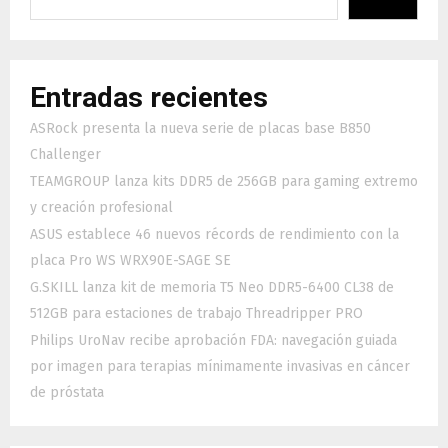
Entradas recientes
ASRock presenta la nueva serie de placas base B850
Challenger
TEAMGROUP lanza kits DDR5 de 256GB para gaming extremo
y creación profesional
ASUS establece 46 nuevos récords de rendimiento con la
placa Pro WS WRX90E-SAGE SE
G.SKILL lanza kit de memoria T5 Neo DDR5-6400 CL38 de
512GB para estaciones de trabajo Threadripper PRO
Philips UroNav recibe aprobación FDA: navegación guiada
por imagen para terapias mínimamente invasivas en cáncer
de próstata