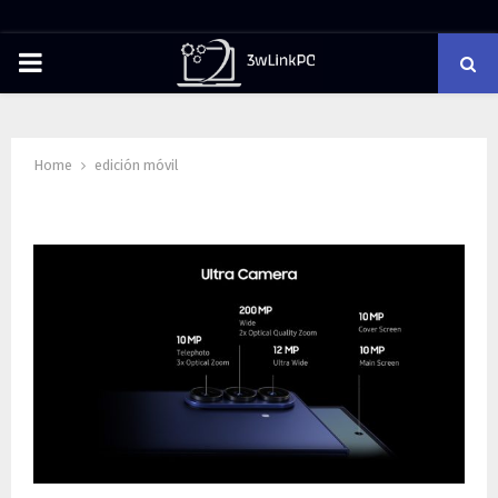
PRIMARY
MENU
Home
edición móvil
Tag : edición móvil