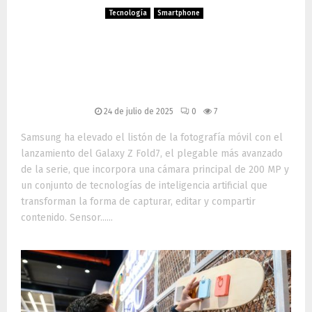
Tecnología
Smartphone
Galaxy Z Fold7: la cámara
Ultra de 200 MP que
redefine la fotografía móvil
24 de julio de 2025
0
7
Samsung ha elevado el listón de la fotografía móvil con el
lanzamiento del Galaxy Z Fold7, el plegable más avanzado
de la serie, que incorpora una cámara principal de 200 MP y
un conjunto de tecnologías de inteligencia artificial que
transforman la forma de capturar, editar y compartir
contenido. Sensor......