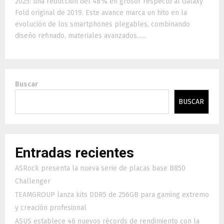
2025: una reducción del 48 % en grosor respecto al Galaxy
Fold original de 2019. Este avance marca un hito en la
evolución de los smartphones plegables, combinando
diseño refinado, materiales avanzados......
Buscar
BUSCAR
Entradas recientes
ASRock presenta la nueva serie de placas base B850
Challenger
TEAMGROUP lanza kits DDR5 de 256GB para gaming extremo
y creación profesional
ASUS establece 46 nuevos récords de rendimiento con la