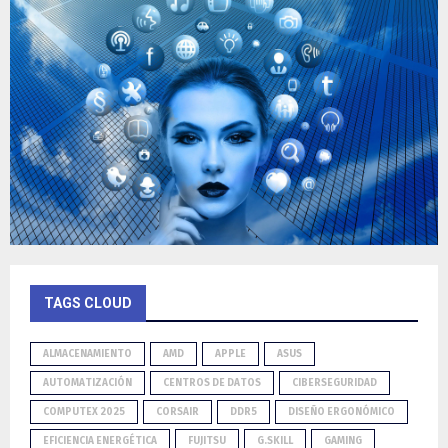
TAGS CLOUD
ALMACENAMIENTO
AMD
APPLE
ASUS
AUTOMATIZACIÓN
CENTROS DE DATOS
CIBERSEGURIDAD
COMPUTEX 2025
CORSAIR
DDR5
DISEÑO ERGONÓMICO
EFICIENCIA ENERGÉTICA
FUJITSU
G.SKILL
GAMING