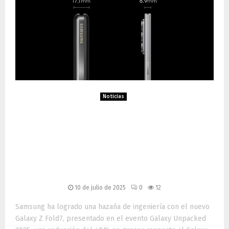
Noticias
Samsung reduce el grosor
de sus plegables un 48 %:
del Galaxy Fold al ultrafino Z
Fold7
10 de julio de 2025
0
12
Samsung ha logrado una hazaña de ingeniería con el nuevo
Galaxy Z Fold7, presentado en el evento Galaxy Unpacked