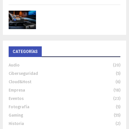
BenQ W4100i: proyector 4K HDR con AI
Cinema y...
CATEGORÍAS
Audio
(20)
Ciberseguridad
(5)
Cloud&Host
(6)
Empresa
(18)
Eventos
(23)
Fotografía
(5)
Gaming
(55)
Historia
(2)