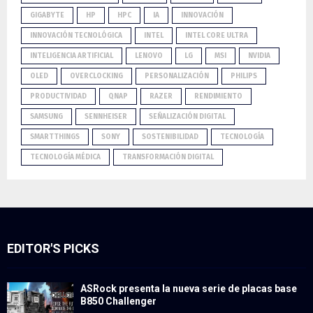
GIGABYTE
HP
HPC
IA
INNOVACIÓN
INNOVACIÓN TECNOLÓGICA
INTEL
INTEL CORE ULTRA
INTELIGENCIA ARTIFICIAL
LENOVO
LG
MSI
NVIDIA
OLED
OVERCLOCKING
PERSONALIZACIÓN
PHILIPS
PRODUCTIVIDAD
QNAP
RAZER
RENDIMIENTO
SAMSUNG
SENNHEISER
SEÑALIZACIÓN DIGITAL
SMARTTHINGS
SONY
SOSTENIBILIDAD
TECNOLOGÍA
TECNOLOGÍA MÉDICA
TRANSFORMACIÓN DIGITAL
EDITOR'S PICKS
ASRock presenta la nueva serie de placas base
B850 Challenger