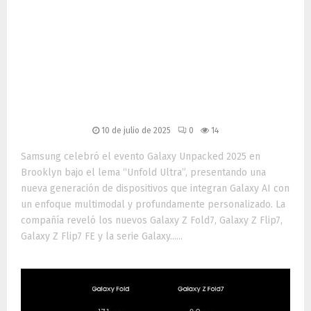
Galaxy Unpacked 2025:
Samsung redefine la IA
móvil con dispositivos
plegables, wearables y One
UI 8
10 de julio de 2025
0
14
Samsung celebró el evento Galaxy Unpacked 2025 en
Brooklyn bajo el lema “Unfold Ultra”, presentando una
nueva generación de dispositivos que integran Galaxy AI con
un enfoque multimodal y profundamente personalizado. La
compañía reveló los nuevos Galaxy Z Fold7, Galaxy Z Flip7,
Galaxy Z Flip7 FE y la serie Galaxy......