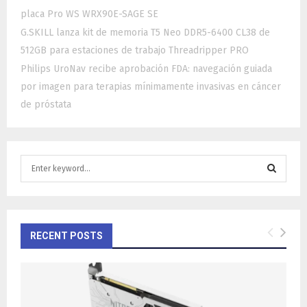
placa Pro WS WRX90E-SAGE SE
G.SKILL lanza kit de memoria T5 Neo DDR5-6400 CL38 de
512GB para estaciones de trabajo Threadripper PRO
Philips UroNav recibe aprobación FDA: navegación guiada
por imagen para terapias mínimamente invasivas en cáncer
de próstata
S
e
a
S
r
c
E
h
RECENT POSTS
f
A
o
r
R
:
C