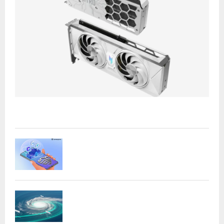
H
Acer presenta las nuevas tarjetas gráficas Nitro: potencia
y versatilidad para entusiastas...
Samsung refuerza la privacidad en Galaxy
AI con procesamiento...
DeepMind lanza Weather Lab con IA para
predecir ciclones