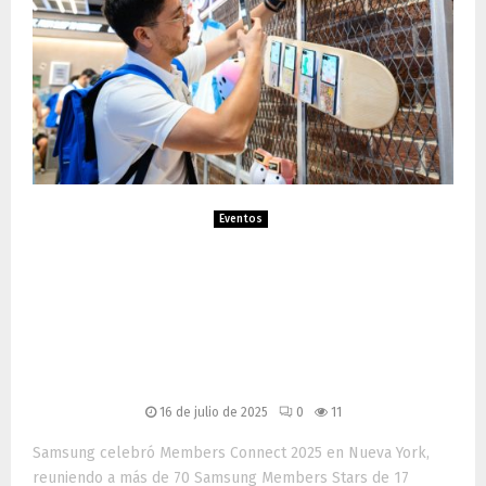
Eventos
Samsung Members Connect
2025: creatividad global y
Galaxy AI iluminan Nueva
York
16 de julio de 2025
0
11
Samsung celebró Members Connect 2025 en Nueva York,
reuniendo a más de 70 Samsung Members Stars de 17