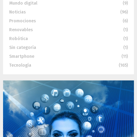
Mundo digital
(9)
Noticias
(96)
Promociones
(6)
Renovables
(1)
Robótica
(1)
Sin categoría
(1)
Smartphone
(11)
Tecnología
(165)