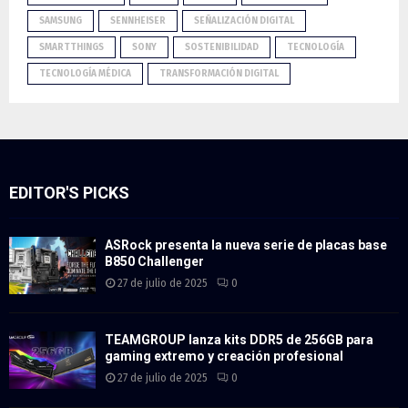
SAMSUNG
SENNHEISER
SEÑALIZACIÓN DIGITAL
SMARTTHINGS
SONY
SOSTENIBILIDAD
TECNOLOGÍA
TECNOLOGÍA MÉDICA
TRANSFORMACIÓN DIGITAL
EDITOR'S PICKS
ASRock presenta la nueva serie de placas base
B850 Challenger
27 de julio de 2025
0
TEAMGROUP lanza kits DDR5 de 256GB para
gaming extremo y creación profesional
27 de julio de 2025
0