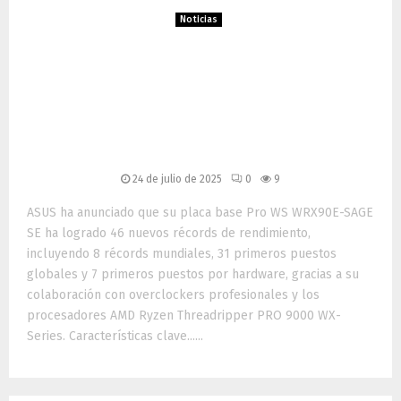
Noticias
ASUS establece 46 nuevos
récords de rendimiento con
la placa Pro WS WRX90E-
SAGE SE
24 de julio de 2025
0
9
ASUS ha anunciado que su placa base Pro WS WRX90E-SAGE
SE ha logrado 46 nuevos récords de rendimiento,
incluyendo 8 récords mundiales, 31 primeros puestos
globales y 7 primeros puestos por hardware, gracias a su
colaboración con overclockers profesionales y los
procesadores AMD Ryzen Threadripper PRO 9000 WX-
Series. Características clave......