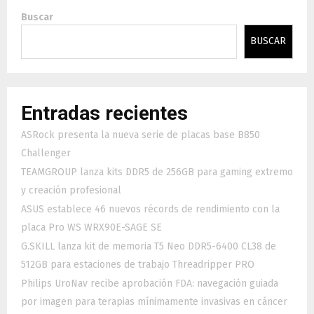
Buscar
BUSCAR
Entradas recientes
ASRock presenta la nueva serie de placas base B850
Challenger
TEAMGROUP lanza kits DDR5 de 256GB para gaming extremo
y creación profesional
ASUS establece 46 nuevos récords de rendimiento con la
placa Pro WS WRX90E-SAGE SE
G.SKILL lanza kit de memoria T5 Neo DDR5-6400 CL38 de
512GB para estaciones de trabajo Threadripper PRO
Philips UroNav recibe aprobación FDA: navegación guiada
por imagen para terapias mínimamente invasivas en cáncer