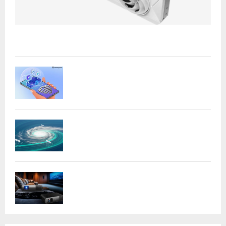
Acer presenta las nuevas tarjetas gráficas Nitro: potencia
y versatilidad para entusiastas...
Samsung refuerza la privacidad en Galaxy
AI con procesamiento...
DeepMind lanza Weather Lab con IA para
predecir ciclones
BenQ W4100i: proyector 4K HDR con AI
Cinema y...