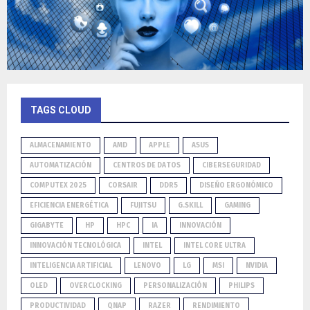
TAGS CLOUD
ALMACENAMIENTO
AMD
APPLE
ASUS
AUTOMATIZACIÓN
CENTROS DE DATOS
CIBERSEGURIDAD
COMPUTEX 2025
CORSAIR
DDR5
DISEÑO ERGONÓMICO
EFICIENCIA ENERGÉTICA
FUJITSU
G.SKILL
GAMING
GIGABYTE
HP
HPC
IA
INNOVACIÓN
INNOVACIÓN TECNOLÓGICA
INTEL
INTEL CORE ULTRA
INTELIGENCIA ARTIFICIAL
LENOVO
LG
MSI
NVIDIA
OLED
OVERCLOCKING
PERSONALIZACIÓN
PHILIPS
PRODUCTIVIDAD
QNAP
RAZER
RENDIMIENTO