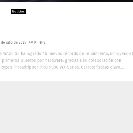
Noticias
os récords de rendimiento con l
 WS WRX90E-SAGE SE
 de julio de 2025
0
8
-SAGE SE ha logrado 46 nuevos récords de rendimiento, incluyendo 
7 primeros puestos por hardware, gracias a su colaboración con
yzen Threadripper PRO 9000 WX-Series. Características clave......