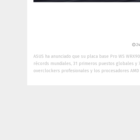
ASUS establece 46 nuev
placa Pro
24
ASUS ha anunciado que su placa base Pro WS WRX90E
récords mundiales, 31 primeros puestos globales y 
overclockers profesionales y los procesadores AMD R