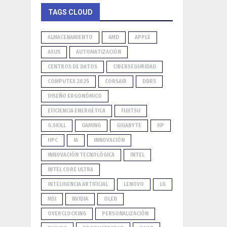
TAGS CLOUD
ALMACENAMIENTO
AMD
APPLE
ASUS
AUTOMATIZACIÓN
CENTROS DE DATOS
CIBERSEGURIDAD
COMPUTEX 2025
CORSAIR
DDR5
DISEÑO ERGONÓMICO
EFICIENCIA ENERGÉTICA
FUJITSU
G.SKILL
GAMING
GIGABYTE
HP
HPC
IA
INNOVACIÓN
INNOVACIÓN TECNOLÓGICA
INTEL
INTEL CORE ULTRA
INTELIGENCIA ARTIFICIAL
LENOVO
LG
MSI
NVIDIA
OLED
OVERCLOCKING
PERSONALIZACIÓN