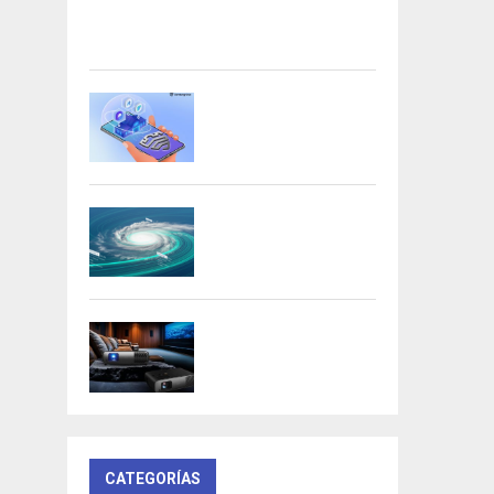
Acer presenta las nuevas tarjetas
gráficas Nitro: potencia y
versatilidad para entusiastas...
Samsung refuerza la
privacidad en Galaxy AI
con procesamiento...
DeepMind lanza
Weather Lab con IA
para predecir ciclones
BenQ W4100i:
proyector 4K HDR con
AI Cinema y...
CATEGORÍAS