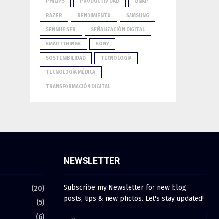
PHILIPS
PRODUCTIVIDAD
QNAP
RAZER
RENDIMIENTO
SAMSUNG
SENNHEISER
SEÑALIZACIÓN DIGITAL
SMARTTHINGS
SONY
SOSTENIBILIDAD
TECNOLOGÍA
TECNOLOGÍA MÉDICA
TRANSFORMACIÓN DIGITAL
NEWSLETTER
Subscribe my Newsletter for new blog
(20)
posts, tips & new photos. Let's stay updated!
(5)
(6)