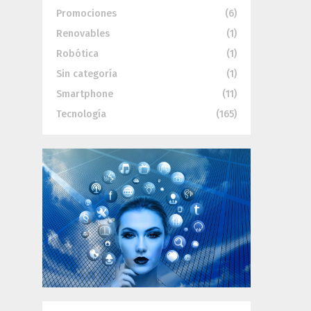
Promociones
(6)
Renovables
(1)
Robótica
(1)
Sin categoría
(1)
Smartphone
(11)
Tecnología
(165)