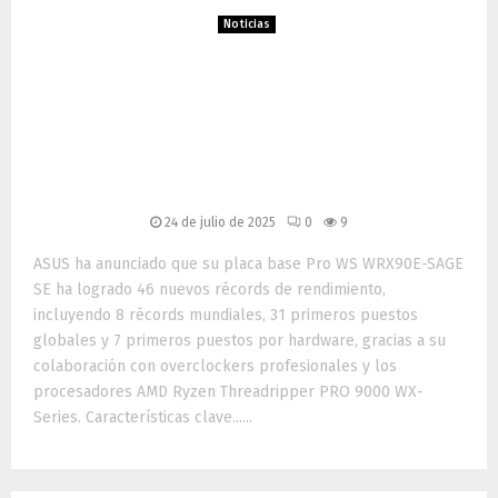
Noticias
ASUS establece 46 nuevos
récords de rendimiento con
la placa Pro WS WRX90E-
SAGE SE
24 de julio de 2025
0
9
ASUS ha anunciado que su placa base Pro WS WRX90E-SAGE
SE ha logrado 46 nuevos récords de rendimiento,
incluyendo 8 récords mundiales, 31 primeros puestos
globales y 7 primeros puestos por hardware, gracias a su
colaboración con overclockers profesionales y los
procesadores AMD Ryzen Threadripper PRO 9000 WX-
Series. Características clave......