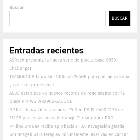
Buscar
BUSCAR
Entradas recientes
ASRock presenta la nueva serie de placas base B850
Challenger
TEAMGROUP lanza kits DDR5 de 256GB para gaming extremo
y creación profesional
ASUS establece 46 nuevos récords de rendimiento con la
placa Pro WS WRX90E-SAGE SE
G.SKILL lanza kit de memoria T5 Neo DDR5-6400 CL38 de
512GB para estaciones de trabajo Threadripper PRO
Philips UroNav recibe aprobación FDA: navegación guiada
por imagen para terapias mínimamente invasivas en cáncer