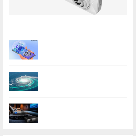
Acer presenta las nuevas tarjetas gráficas Nitro: potencia
y versatilidad para entusiastas...
Samsung refuerza la privacidad en Galaxy
AI con procesamiento...
DeepMind lanza Weather Lab con IA para
predecir ciclones
BenQ W4100i: proyector 4K HDR con AI
Cinema y...