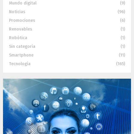
Mundo digital
(9)
Noticias
(96)
Promociones
(6)
Renovables
(1)
Robótica
(1)
Sin categoría
(1)
Smartphone
(11)
Tecnología
(165)