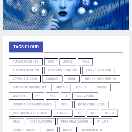
TAGS CLOUD
ALMACENAMIENTO
AMD
APPLE
ASUS
AUTOMATIZACIÓN
CENTROS DE DATOS
CIBERSEGURIDAD
COMPUTEX 2025
CORSAIR
DDR5
DISEÑO ERGONÓMICO
EFICIENCIA ENERGÉTICA
FUJITSU
G.SKILL
GAMING
GIGABYTE
HP
HPC
IA
INNOVACIÓN
INNOVACIÓN TECNOLÓGICA
INTEL
INTEL CORE ULTRA
INTELIGENCIA ARTIFICIAL
LENOVO
LG
MSI
NVIDIA
OLED
OVERCLOCKING
PERSONALIZACIÓN
PHILIPS
PRODUCTIVIDAD
QNAP
RAZER
RENDIMIENTO