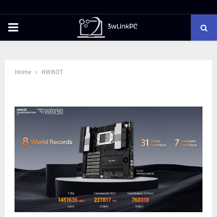
PRIMARY
MENU
Home
HWBOT
Tag : HWBOT