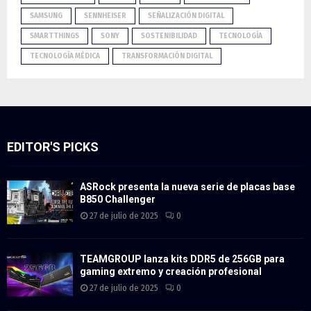
SAMSUNG
SENNHEISER
SEÑALIZACIÓN DIGITAL
SMARTTHINGS
SONY
SOSTENIBILIDAD
TECNOLOGÍA
TECNOLOGÍA MÉDICA
TRANSFORMACIÓN DIGITAL
EDITOR'S PICKS
ASRock presenta la nueva serie de placas base
B850 Challenger
27 de julio de 2025
0
TEAMGROUP lanza kits DDR5 de 256GB para
gaming extremo y creación profesional
27 de julio de 2025
0